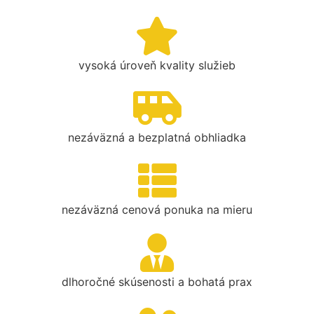
vysoká úroveň kvality služieb
nezáväzná a bezplatná obhliadka
nezáväzná cenová ponuka na mieru
dlhoročné skúsenosti a bohatá prax