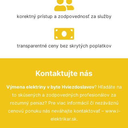
korektný prístup a zodpovednosť za služby
transparentné ceny bez skrytých poplatkov
Kontaktujte nás
Výmena elektriny v byte Hviezdoslavov
? Hľadáte na
to skúsených a zodpovedných profesionálov za
rozumný peniaz? Pre viac informácií či nezáväznú
cenovú ponuku nás neváhajte kontaktovať – www.i-
elektrikar.sk.