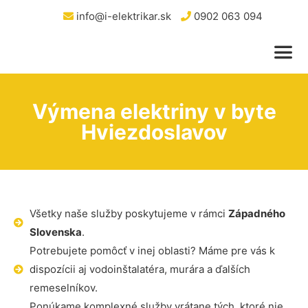
info@i-elektrikar.sk
0902 063 094
Výmena elektriny v byte
Hviezdoslavov
Všetky naše služby poskytujeme v rámci
Západného
Slovenska
.
Potrebujete pomôcť v inej oblasti? Máme pre vás k
dispozícii aj vodoinštalatéra, murára a ďalších
remeselníkov.
Ponúkame komplexné služby vrátane tých, ktoré nie