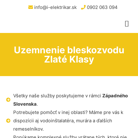
info@i-elektrikar.sk
0902 063 094
Uzemnenie bleskozvodu
Zlaté Klasy
Všetky naše služby poskytujeme v rámci
Západného
Slovenska
.
Potrebujete pomôcť v inej oblasti? Máme pre vás k
dispozícii aj vodoinštalatéra, murára a ďalších
remeselníkov.
Ponúkame komplexné služby vrátane tých, ktoré nie