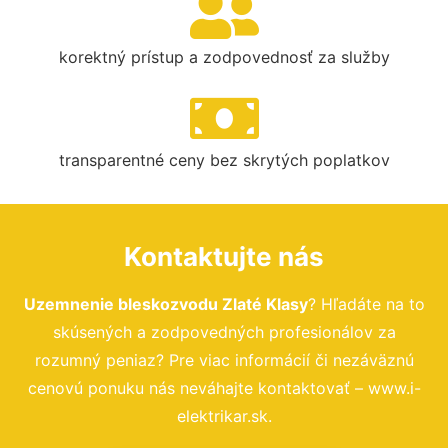
korektný prístup a zodpovednosť za služby
transparentné ceny bez skrytých poplatkov
Kontaktujte nás
Uzemnenie bleskozvodu Zlaté Klasy
? Hľadáte na to
skúsených a zodpovedných profesionálov za
rozumný peniaz? Pre viac informácií či nezáväznú
cenovú ponuku nás neváhajte kontaktovať – www.i-
elektrikar.sk.