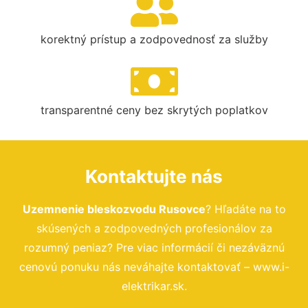
korektný prístup a zodpovednosť za služby
transparentné ceny bez skrytých poplatkov
Kontaktujte nás
Uzemnenie bleskozvodu Rusovce
? Hľadáte na to
skúsených a zodpovedných profesionálov za
rozumný peniaz? Pre viac informácií či nezáväznú
cenovú ponuku nás neváhajte kontaktovať – www.i-
elektrikar.sk.