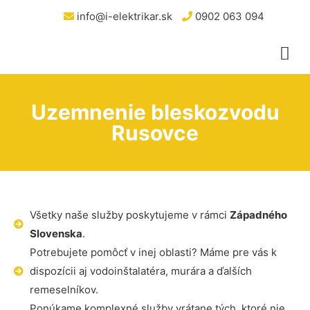
info@i-elektrikar.sk
0902 063 094
Uzemnenie bleskozvodu
Rusovce
Všetky naše služby poskytujeme v rámci
Západného
Slovenska
.
Potrebujete pomôcť v inej oblasti? Máme pre vás k
dispozícii aj vodoinštalatéra, murára a ďalších
remeselníkov.
Ponúkame komplexné služby vrátane tých, ktoré nie