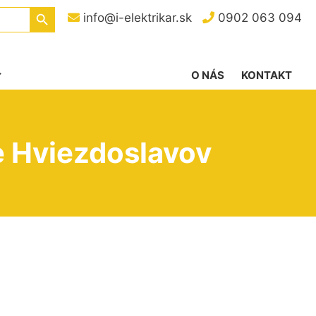
Search Button
info@i-elektrikar.sk
0902 063 094
O NÁS
KONTAKT
e Hviezdoslavov