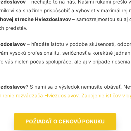
ezdoslavov
– nechajte to na nás. Našimi rukami prešlo
zníkovi sa snažíme prispôsobiť a vyhovieť v maximálnej 
chovej streche Hviezdoslavov
– samozrejmosťou sú aj o
ch predstáv.
ezdoslavov
– hľadáte istotu v podobe skúseností, odbor
vám vysokú profesionalitu, serióznosť a korektné jedn
e vás nielen počas spolupráce, ale aj v prípade riešeni
ezdoslavov
? S nami sa o výsledok nemusíte obávať. Nevá
nenie rozvádzača Hviezdoslavov
,
Zapojenie ističov v 
POŽIADAŤ O CENOVÚ PONUKU