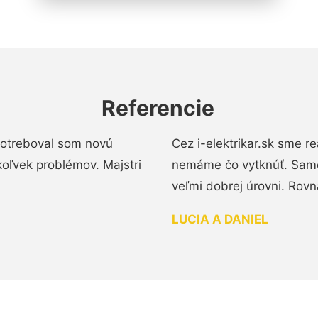
Referencie
 Potreboval som novú
Cez i-elektrikar.sk sme 
koľvek problémov. Majstri
nemáme čo vytknúť. Samot
veľmi dobrej úrovni. Rovn
LUCIA A DANIEL