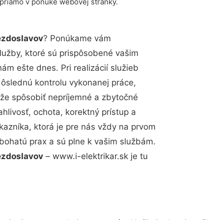
 priamo v ponuke webovej stránky.
ezdoslavov
? Ponúkame vám
lužby, ktoré sú prispôsobené vašim
m ešte dnes. Pri realizácií služieb
dôslednú kontrolu vykonanej práce,
že spôsobiť nepríjemné a zbytočné
hlivosť, ochota, korektný prístup a
azníka, ktorá je pre nás vždy na prvom
 bohatú prax a sú plne k vašim službám.
ezdoslavov
– www.i-elektrikar.sk je tu