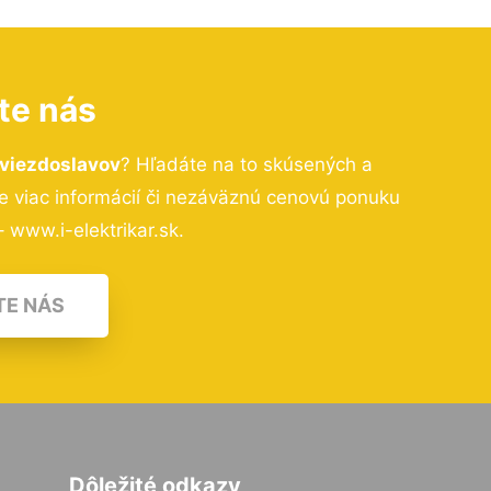
te nás
Hviezdoslavov
? Hľadáte na to skúsených a
 viac informácií či nezáväznú cenovú ponuku
 www.i-elektrikar.sk.
TE NÁS
Dôležité odkazy