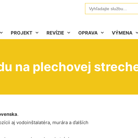
Search
for:
PROJEKT
REVÍZIE
OPRAVA
VÝMENA
u na plechovej strech
ovenska
.
ícii aj vodoinštalatéra, murára a ďalších