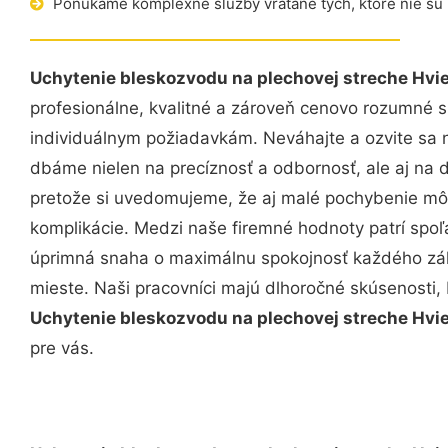
Ponúkame komplexné služby vrátane tých, ktoré nie sú
Uchytenie bleskozvodu na plechovej streche Hvi
profesionálne, kvalitné a zároveň cenovo rozumné s
individuálnym požiadavkám. Neváhajte a ozvite sa ná
dbáme nielen na precíznosť a odbornosť, ale aj na 
pretože si uvedomujeme, že aj malé pochybenie mô
komplikácie. Medzi naše firemné hodnoty patrí spoľa
úprimná snaha o maximálnu spokojnosť každého zák
mieste. Naši pracovníci majú dlhoročné skúsenosti,
Uchytenie bleskozvodu na plechovej streche Hvi
pre vás.