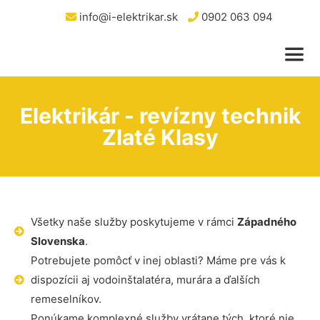
info@i-elektrikar.sk
0902 063 094
Elektrikár - revízny technik
Zlaté Klasy
Všetky naše služby poskytujeme v rámci
Západného
Slovenska
.
Potrebujete pomôcť v inej oblasti? Máme pre vás k
dispozícii aj vodoinštalatéra, murára a ďalších
remeselníkov.
Ponúkame komplexné služby vrátane tých, ktoré nie