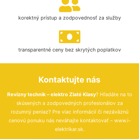
korektný prístup a zodpovednosť za služby
transparentné ceny bez skrytých poplatkov
Kontaktujte nás
Revízny technik – elektro Zlaté Klasy
? Hľadáte na to
skúsených a zodpovedných profesionálov za
rozumný peniaz? Pre viac informácií či nezáväznú
cenovú ponuku nás neváhajte kontaktovať – www.i-
elektrikar.sk.