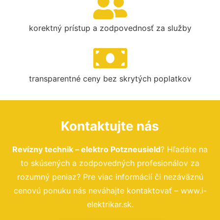
korektný prístup a zodpovednosť za služby
transparentné ceny bez skrytých poplatkov
Kontaktujte nás
Revízny technik – elektro Potzneusield
? Hľadáte na
to skúsených a zodpovedných profesionálov za
rozumný peniaz? Pre viac informácií či nezáväznú
cenovú ponuku nás neváhajte kontaktovať – www.i-
elektrikar.sk.