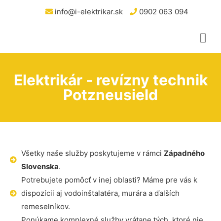
info@i-elektrikar.sk
0902 063 094
Elektrikár - revízny technik
Potzneusield
Všetky naše služby poskytujeme v rámci
Západného
Slovenska
.
Potrebujete pomôcť v inej oblasti? Máme pre vás k
dispozícii aj vodoinštalatéra, murára a ďalších
remeselníkov.
Ponúkame komplexné služby vrátane tých, ktoré nie