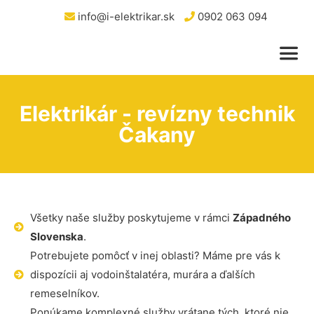
info@i-elektrikar.sk
0902 063 094
Elektrikár - revízny technik
Čakany
Všetky naše služby poskytujeme v rámci
Západného
Slovenska
.
Potrebujete pomôcť v inej oblasti? Máme pre vás k
dispozícii aj vodoinštalatéra, murára a ďalších
remeselníkov.
Ponúkame komplexné služby vrátane tých, ktoré nie