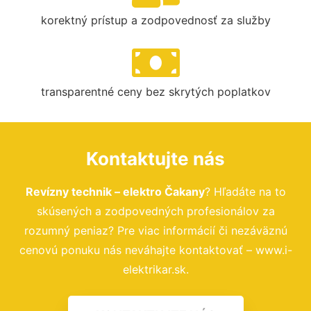
korektný prístup a zodpovednosť za služby
transparentné ceny bez skrytých poplatkov
Kontaktujte nás
Revízny technik – elektro Čakany
? Hľadáte na to
skúsených a zodpovedných profesionálov za
rozumný peniaz? Pre viac informácií či nezáväznú
cenovú ponuku nás neváhajte kontaktovať – www.i-
elektrikar.sk.