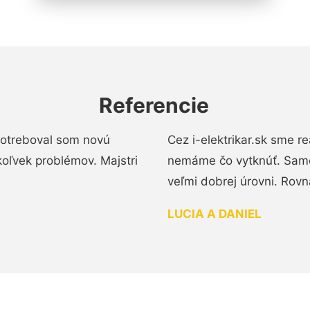
Referencie
 Potreboval som novú
Cez i-elektrikar.sk sme 
koľvek problémov. Majstri
nemáme čo vytknúť. Samot
veľmi dobrej úrovni. Rovn
LUCIA A DANIEL