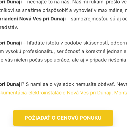
pri Dunaji
– nechajte to na nás. Našimi rukami prešlo 
zníkovi sa snažíme prispôsobiť a vyhovieť v maximálnej 
ariadení Nová Ves pri Dunaji
– samozrejmosťou sú aj od
redstáv.
pri Dunaji
– hľadáte istotu v podobe skúseností, odborn
ám vysokú profesionalitu, serióznosť a korektné jednan
e vás nielen počas spolupráce, ale aj v prípade riešeni
pri Dunaji
? S nami sa o výsledok nemusíte obávať. Neváh
kumentácia elektroinštalácie Nová Ves pri Dunaji
,
Montá
POŽIADAŤ O CENOVÚ PONUKU