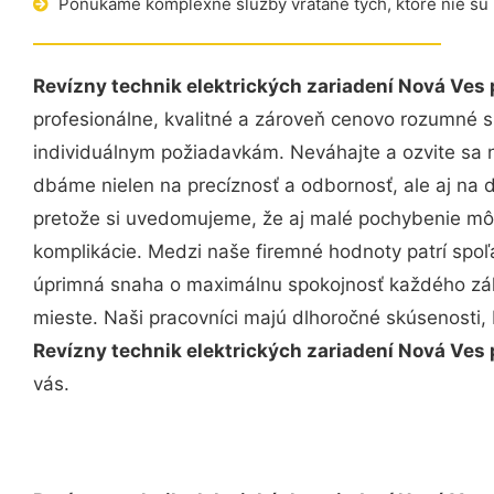
Ponúkame komplexné služby vrátane tých, ktoré nie sú
Revízny technik elektrických zariadení Nová Ves 
profesionálne, kvalitné a zároveň cenovo rozumné s
individuálnym požiadavkám. Neváhajte a ozvite sa ná
dbáme nielen na precíznosť a odbornosť, ale aj na 
pretože si uvedomujeme, že aj malé pochybenie mô
komplikácie. Medzi naše firemné hodnoty patrí spoľa
úprimná snaha o maximálnu spokojnosť každého zák
mieste. Naši pracovníci majú dlhoročné skúsenosti,
Revízny technik elektrických zariadení Nová Ves 
vás.