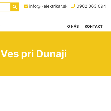
Search Button
info@i-elektrikar.sk
0902 063 094
O NÁS
KONTAKT
Ves pri Dunaji