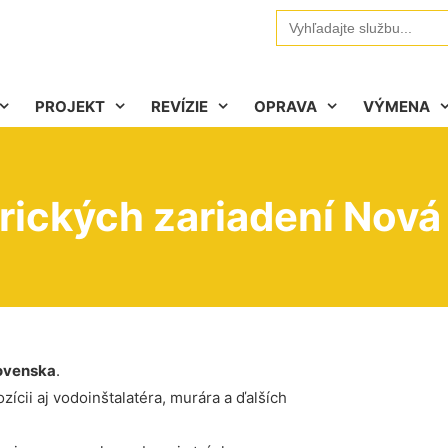
Search
for:
PROJEKT
REVÍZIE
OPRAVA
VÝMENA
rických zariadení Nová 
ovenska
.
ícii aj vodoinštalatéra, murára a ďalších