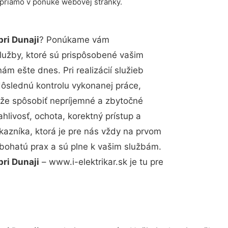
 priamo v ponuke webovej stránky.
pri Dunaji
? Ponúkame vám
lužby, ktoré sú prispôsobené vašim
m ešte dnes. Pri realizácií služieb
dôslednú kontrolu vykonanej práce,
že spôsobiť nepríjemné a zbytočné
hlivosť, ochota, korektný prístup a
azníka, ktorá je pre nás vždy na prvom
 bohatú prax a sú plne k vašim službám.
pri Dunaji
– www.i-elektrikar.sk je tu pre