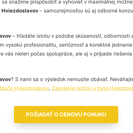
i sa snažíme prispôsobiť a vyhovieť v maximálnej možne
ní Hviezdoslavov
– samozrejmosťou sú aj odborné konzult
lavov
– hľadáte istotu v podobe skúseností, odbornosti 
ám vysokú profesionalitu, serióznosť a korektné jednan
e vás nielen počas spolupráce, ale aj v prípade riešeni
lavov
? S nami sa o výsledok nemusíte obávať. Neváhajte a
zača Hviezdoslavov
,
Zapojenie ističov v byte Hviezdos
POŽIADAŤ O CENOVÚ PONUKU