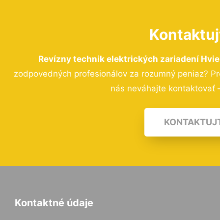
Kontaktuj
Revízny technik elektrických zariadení Hvi
zodpovedných profesionálov za rozumný peniaz? Pre
nás neváhajte kontaktovať –
KONTAKTUJ
Kontaktné údaje