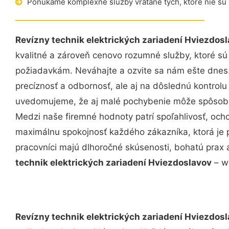
Ponúkame komplexné služby vrátane tých, ktoré nie sú
Revízny technik elektrických zariadení Hviezdos
kvalitné a zároveň cenovo rozumné služby, ktoré s
požiadavkám. Neváhajte a ozvite sa nám ešte dnes. 
precíznosť a odbornosť, ale aj na dôslednú kontrolu
uvedomujeme, že aj malé pochybenie môže spôsobiť
Medzi naše firemné hodnoty patrí spoľahlivosť, och
maximálnu spokojnosť každého zákazníka, ktorá je 
pracovníci majú dlhoročné skúsenosti, bohatú prax 
technik elektrických zariadení Hviezdoslavov
– ww
Revízny technik elektrických zariadení Hviezdos