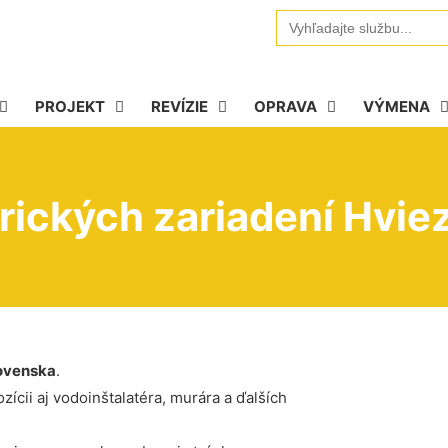
Search
for:
PROJEKT
REVÍZIE
OPRAVA
VÝMENA
trických zariadení Hvie
ovenska
.
ícii aj vodoinštalatéra, murára a ďalších