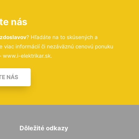
te nás
ezdoslavov
? Hľadáte na to skúsených a
 viac informácií či nezáväznú cenovú ponuku
 www.i-elektrikar.sk.
TE NÁS
Dôležité odkazy