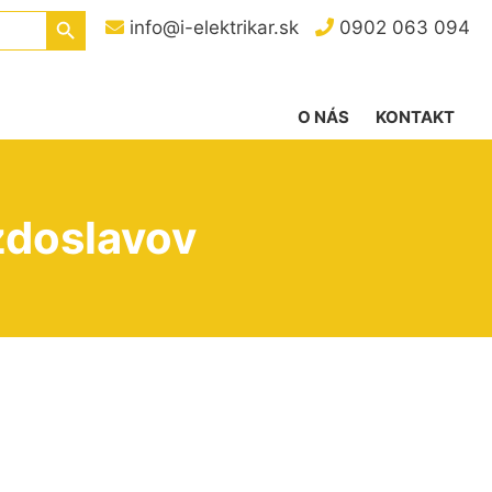
Search Button
info@i-elektrikar.sk
0902 063 094
O NÁS
KONTAKT
zdoslavov