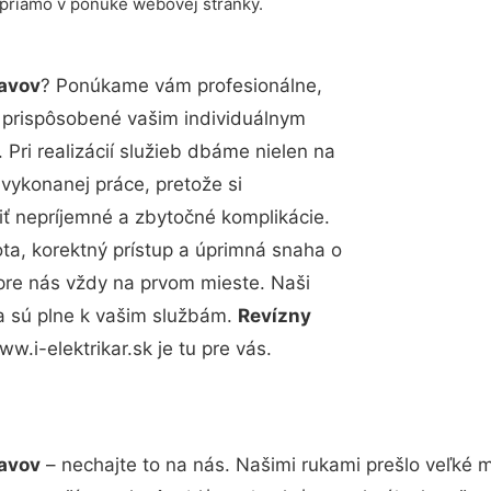
 priamo v ponuke webovej stránky.
lavov
? Ponúkame vám profesionálne,
ú prispôsobené vašim individuálnym
Pri realizácií služieb dbáme nielen na
 vykonanej práce, pretože si
 nepríjemné a zbytočné komplikácie.
ota, korektný prístup a úprimná snaha o
pre nás vždy na prvom mieste. Naši
a sú plne k vašim službám.
Revízny
w.i-elektrikar.sk je tu pre vás.
lavov
– nechajte to na nás. Našimi rukami prešlo veľké