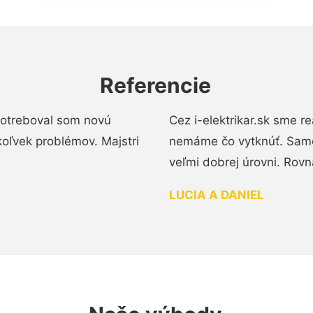
Referencie
 Potreboval som novú
Cez i-elektrikar.sk sme 
koľvek problémov. Majstri
nemáme čo vytknúť. Samot
veľmi dobrej úrovni. Rovn
LUCIA A DANIEL