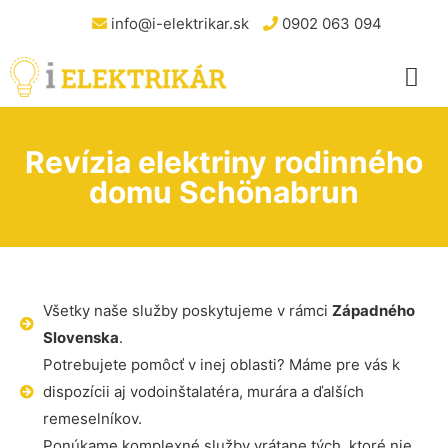
info@i-elektrikar.sk
0902 063 094
Revízia elektriny rodinného
domu Schönabrun
Všetky naše služby poskytujeme v rámci
Západného
Slovenska
.
Potrebujete pomôcť v inej oblasti? Máme pre vás k
dispozícii aj vodoinštalatéra, murára a ďalších
remeselníkov.
Ponúkame komplexné služby vrátane tých, ktoré nie