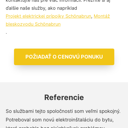
kontaktujte nás pre viac informácií. Prezrite si aj
ďalšie naše služby, ako napríklad
Projekt elektrickej prípojky Schönabrun
,
Montáž
bleskozvodu Schönabrun
.
POŽIADAŤ O CENOVÚ PONUKU
Referencie
So službami tejto spoločnosti som veľmi spokojný.
Potreboval som novú elektroinštaláciu do bytu,