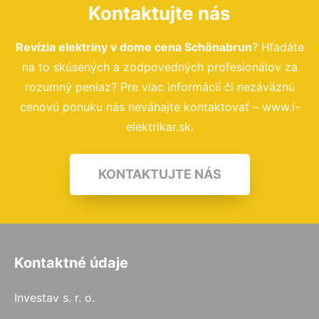
Kontaktujte nás
Revízia elektriny v dome cena Schönabrun
? Hľadáte
na to skúsených a zodpovedných profesionálov za
rozumný peniaz? Pre viac informácií či nezáväznú
cenovú ponuku nás neváhajte kontaktovať – www.i-
elektrikar.sk.
KONTAKTUJTE NÁS
Kontaktné údaje
Investav s. r. o.