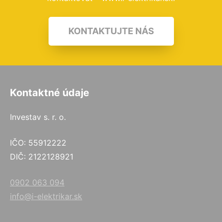
KONTAKTUJTE NÁS
Kontaktné údaje
Investav s. r. o.
IČO: 55912222
DIČ: 2122128921
0902 063 094
info@i-elektrikar.sk