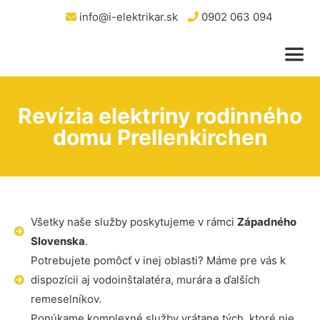
info@i-elektrikar.sk
0902 063 094
Revízia elektriny rodinného
domu Prellenkirchen
Všetky naše služby poskytujeme v rámci
Západného
Slovenska
.
Potrebujete pomôcť v inej oblasti? Máme pre vás k
dispozícii aj vodoinštalatéra, murára a ďalších
remeselníkov.
Ponúkame komplexné služby vrátane tých, ktoré nie