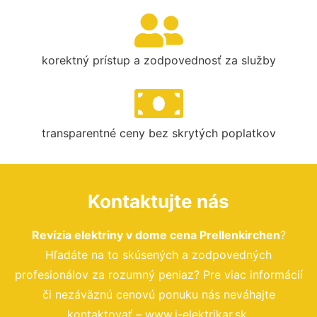
korektný prístup a zodpovednosť za služby
transparentné ceny bez skrytých poplatkov
Kontaktujte nás
Revízia elektriny v dome cena Prellenkirchen
?
Hľadáte na to skúsených a zodpovedných
profesionálov za rozumný peniaz? Pre viac informácií
či nezáväznú cenovú ponuku nás neváhajte
kontaktovať – www.i-elektrikar.sk.