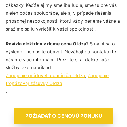
zákazky. Keďže aj my sme iba ľudia, sme tu pre vás
nielen počas spolupráce, ale aj v prípade riešenia
prípadnej nespokojnosti, ktorú vždy berieme vážne a
snažíme sa ju vyriešiť k vašej spokojnosti.
Revízia elektriny v dome cena Oľdza
? S nami sa o
výsledok nemusíte obávať. Neváhajte a kontaktujte
nás pre viac informácií. Prezrite si aj ďalšie naše
služby, ako napríklad
Zapojenie prúdového chrániča Oľdza
,
Zapojenie
trojfázovej zásuvky Oľdza
.
POŽIADAŤ O CENOVÚ PONUKU