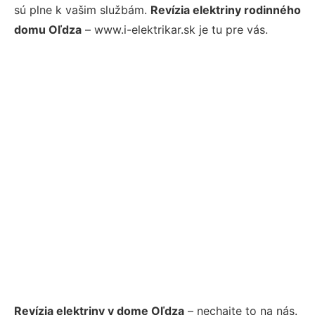
sú plne k vašim službám.
Revízia elektriny rodinného
domu Oľdza
– www.i-elektrikar.sk je tu pre vás.
Revízia elektriny v dome Oľdza
– nechajte to na nás.