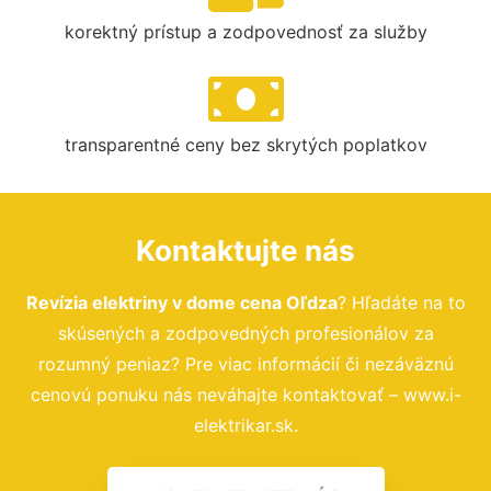
korektný prístup a zodpovednosť za služby
transparentné ceny bez skrytých poplatkov
Kontaktujte nás
Revízia elektriny v dome cena Oľdza
? Hľadáte na to
skúsených a zodpovedných profesionálov za
rozumný peniaz? Pre viac informácií či nezáväznú
cenovú ponuku nás neváhajte kontaktovať – www.i-
elektrikar.sk.