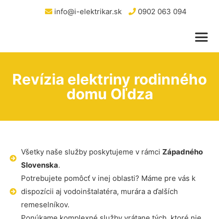
info@i-elektrikar.sk
0902 063 094
Revízia elektriny rodinného
domu Oľdza
Všetky naše služby poskytujeme v rámci
Západného
Slovenska
.
Potrebujete pomôcť v inej oblasti? Máme pre vás k
dispozícii aj vodoinštalatéra, murára a ďalších
remeselníkov.
Ponúkame komplexné služby vrátane tých, ktoré nie