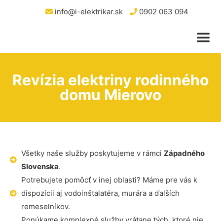
info@i-elektrikar.sk
0902 063 094
Revízia elektriny rodinného
domu Mierovo
Všetky naše služby poskytujeme v rámci
Západného
Slovenska
.
Potrebujete pomôcť v inej oblasti? Máme pre vás k
dispozícii aj vodoinštalatéra, murára a ďalších
remeselníkov.
Ponúkame komplexné služby vrátane tých, ktoré nie