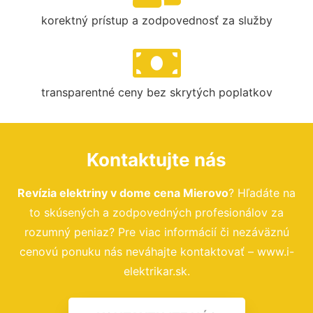
korektný prístup a zodpovednosť za služby
transparentné ceny bez skrytých poplatkov
Kontaktujte nás
Revízia elektriny v dome cena Mierovo
? Hľadáte na
to skúsených a zodpovedných profesionálov za
rozumný peniaz? Pre viac informácií či nezáväznú
cenovú ponuku nás neváhajte kontaktovať – www.i-
elektrikar.sk.