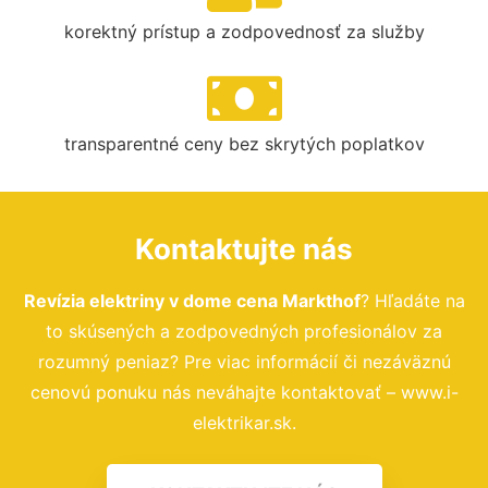
korektný prístup a zodpovednosť za služby
transparentné ceny bez skrytých poplatkov
Kontaktujte nás
Revízia elektriny v dome cena Markthof
? Hľadáte na
to skúsených a zodpovedných profesionálov za
rozumný peniaz? Pre viac informácií či nezáväznú
cenovú ponuku nás neváhajte kontaktovať – www.i-
elektrikar.sk.