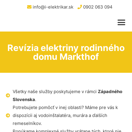
info@i-elektrikar.sk
0902 063 094
Revízia elektriny rodinného
domu Markthof
Všetky naše služby poskytujeme v rámci
Západného
Slovenska
.
Potrebujete pomôcť v inej oblasti? Máme pre vás k
dispozícii aj vodoinštalatéra, murára a ďalších
remeselníkov.
Ponúkame komplexné služby vrátane tých, ktoré nie