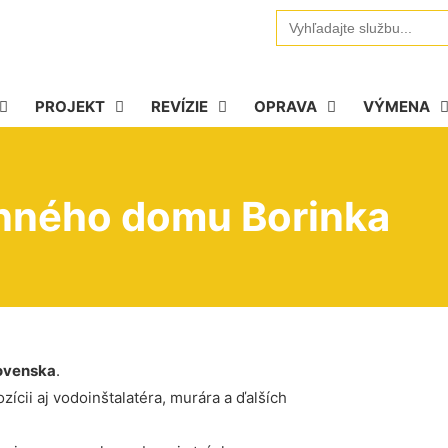
Search
for:
PROJEKT
REVÍZIE
OPRAVA
VÝMENA
dinného domu Borinka
ovenska
.
ícii aj vodoinštalatéra, murára a ďalších