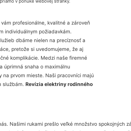
 priamo v ponuke webovej stránky.
vám profesionálne, kvalitné a zároveň
im individuálnym požiadavkám.
 služieb dbáme nielen na precíznosť a
ráce, pretože si uvedomujeme, že aj
čné komplikácie. Medzi naše firemné
up a úprimná snaha o maximálnu
y na prvom mieste. Naši pracovníci majú
im službám.
Revízia elektriny rodinného
nás. Našimi rukami prešlo veľké množstvo spokojných zá