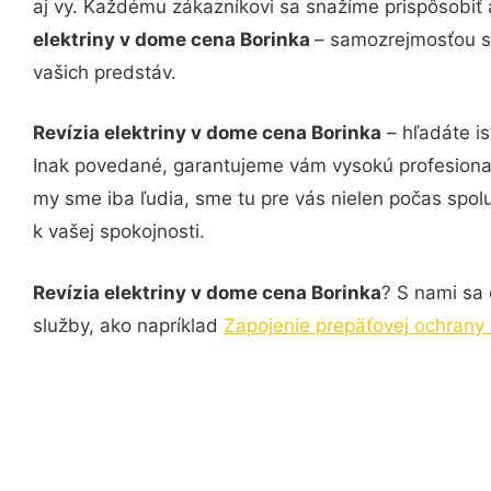
aj vy. Každému zákazníkovi sa snažíme prispôsobiť 
elektriny v dome cena Borinka
– samozrejmosťou sú
vašich predstáv.
Revízia elektriny v dome cena Borinka
– hľadáte is
Inak povedané, garantujeme vám vysokú profesional
my sme iba ľudia, sme tu pre vás nielen počas spolu
k vašej spokojnosti.
Revízia elektriny v dome cena Borinka
? S nami sa 
služby, ako napríklad
Zapojenie prepäťovej ochrany