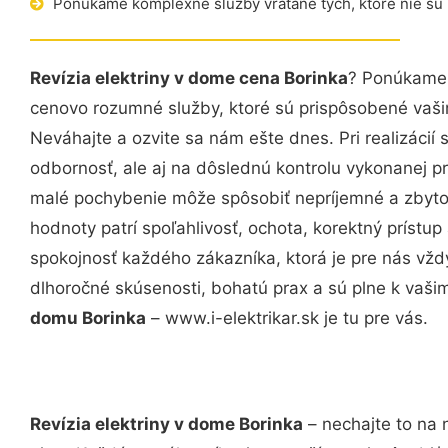
Ponúkame komplexné služby vrátane tých, ktoré nie sú
Revízia elektriny v dome cena Borinka
? Ponúkame 
cenovo rozumné služby, ktoré sú prispôsobené vaš
Neváhajte a ozvite sa nám ešte dnes. Pri realizácií
odbornosť, ale aj na dôslednú kontrolu vykonanej p
malé pochybenie môže spôsobiť nepríjemné a zbyto
hodnoty patrí spoľahlivosť, ochota, korektný príst
spokojnosť každého zákazníka, ktorá je pre nás vžd
dlhoročné skúsenosti, bohatú prax a sú plne k vaš
domu Borinka
– www.i-elektrikar.sk je tu pre vás.
Revízia elektriny v dome Borinka
– nechajte to na 