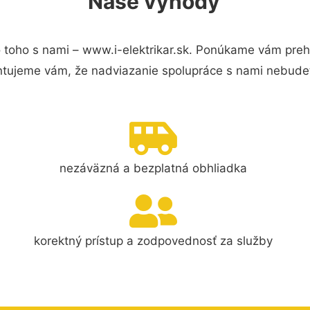
Naše výhody
 toho s nami – www.i-elektrikar.sk. Ponúkame vám preh
ntujeme vám, že nadviazanie spolupráce s nami nebudet
nezáväzná a bezplatná obhliadka
korektný prístup a zodpovednosť za služby