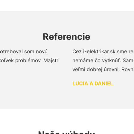
Referencie
 Potreboval som novú
Cez i-elektrikar.sk sme 
koľvek problémov. Majstri
nemáme čo vytknúť. Samot
veľmi dobrej úrovni. Rovn
LUCIA A DANIEL