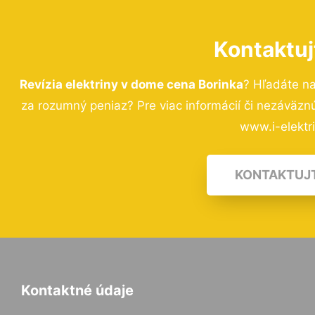
Kontaktuj
Revízia elektriny v dome cena Borinka
? Hľadáte n
za rozumný peniaz? Pre viac informácií či nezáväz
www.i-elektri
KONTAKTUJ
Kontaktné údaje