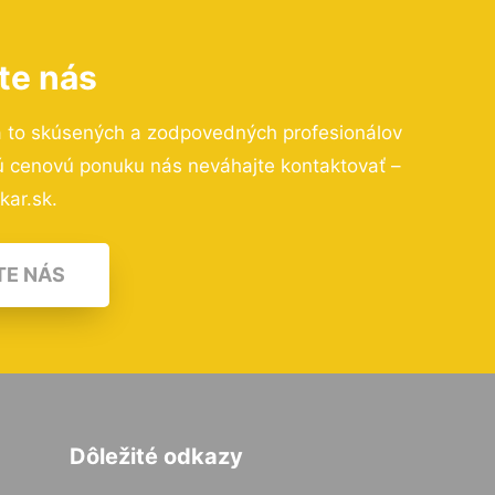
te nás
a to skúsených a zodpovedných profesionálov
nú cenovú ponuku nás neváhajte kontaktovať –
kar.sk.
TE NÁS
Dôležité odkazy