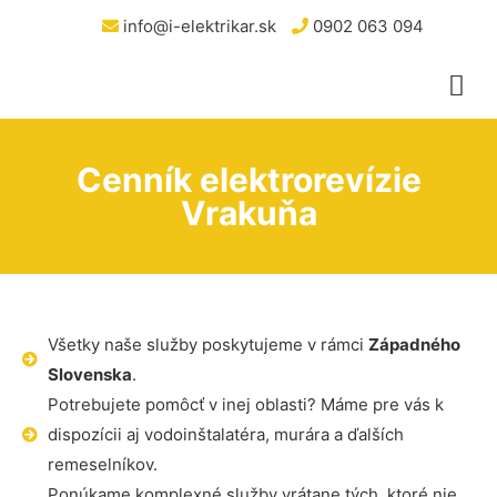
info@i-elektrikar.sk
0902 063 094
Cenník elektrorevízie
Vrakuňa
Všetky naše služby poskytujeme v rámci
Západného
Slovenska
.
Potrebujete pomôcť v inej oblasti? Máme pre vás k
dispozícii aj vodoinštalatéra, murára a ďalších
remeselníkov.
Ponúkame komplexné služby vrátane tých, ktoré nie