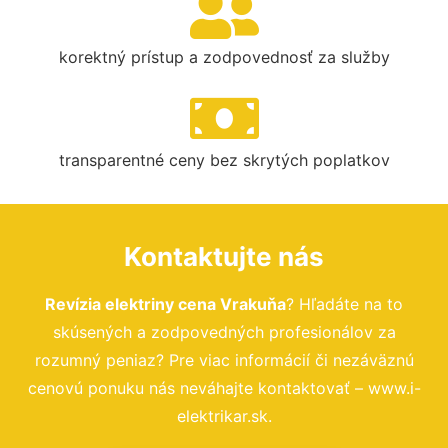
korektný prístup a zodpovednosť za služby
transparentné ceny bez skrytých poplatkov
Kontaktujte nás
Revízia elektriny cena Vrakuňa
? Hľadáte na to
skúsených a zodpovedných profesionálov za
rozumný peniaz? Pre viac informácií či nezáväznú
cenovú ponuku nás neváhajte kontaktovať – www.i-
elektrikar.sk.