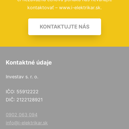
kontaktovať – www.i-elektrikar.sk.
KONTAKTUJTE NÁS
Kontaktné údaje
Investav s. r. o.
IČO: 55912222
DIČ: 2122128921
0902 063 094
info@i-elektrikar.sk