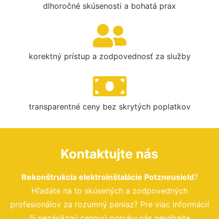
dlhoročné skúsenosti a bohatá prax
korektný prístup a zodpovednosť za služby
transparentné ceny bez skrytých poplatkov
Kontaktujte nás
Rekonštrukcia elektroinštalácie Potzneusield
?
Hľadáte na to skúsených a zodpovedných
profesionálov za rozumný peniaz? Pre viac informácií
či nezáväznú cenovú ponuku nás neváhajte