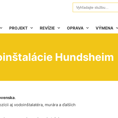
Search
for:
PROJEKT
REVÍZIE
OPRAVA
VÝMENA
oinštalácie Hundsheim
ovenska
.
ícii aj vodoinštalatéra, murára a ďalších