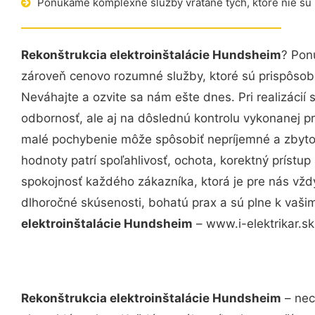
Ponúkame komplexné služby vrátane tých, ktoré nie sú
Rekonštrukcia elektroinštalácie Hundsheim
? Pon
zároveň cenovo rozumné služby, ktoré sú prispôso
Neváhajte a ozvite sa nám ešte dnes. Pri realizácií
odbornosť, ale aj na dôslednú kontrolu vykonanej p
malé pochybenie môže spôsobiť nepríjemné a zbyto
hodnoty patrí spoľahlivosť, ochota, korektný príst
spokojnosť každého zákazníka, ktorá je pre nás vžd
dlhoročné skúsenosti, bohatú prax a sú plne k vaš
elektroinštalácie Hundsheim
– www.i-elektrikar.sk 
Rekonštrukcia elektroinštalácie Hundsheim
– nec