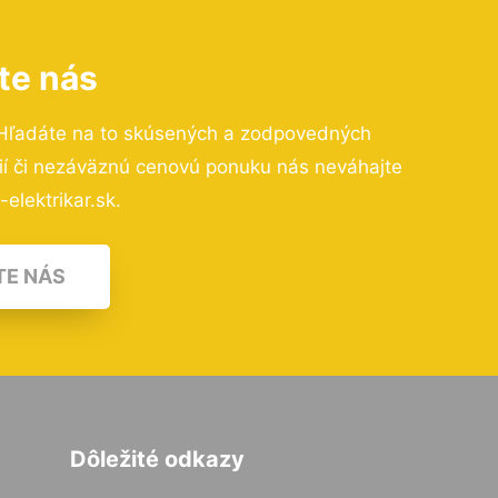
te nás
Hľadáte na to skúsených a zodpovedných
cií či nezáväznú cenovú ponuku nás neváhajte
elektrikar.sk.
TE NÁS
Dôležité odkazy