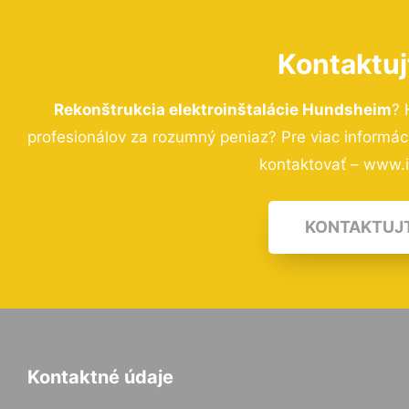
Kontaktuj
Rekonštrukcia elektroinštalácie Hundsheim
? 
profesionálov za rozumný peniaz? Pre viac informá
kontaktovať – www.i-
KONTAKTUJ
Kontaktné údaje