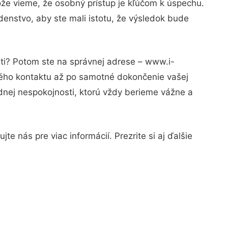
ože vieme, že osobný prístup je kľúčom k úspechu.
denstvo, aby ste mali istotu, že výsledok bude
sti? Potom ste na správnej adrese – www.i-
rvého kontaktu až po samotné dokončenie vašej
adnej nespokojnosti, ktorú vždy berieme vážne a
e nás pre viac informácií. Prezrite si aj ďalšie