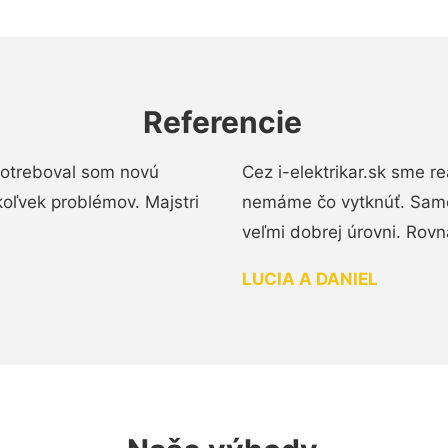
Referencie
 Potreboval som novú
Cez i-elektrikar.sk sme 
koľvek problémov. Majstri
nemáme čo vytknúť. Samot
veľmi dobrej úrovni. Rovn
LUCIA A DANIEL