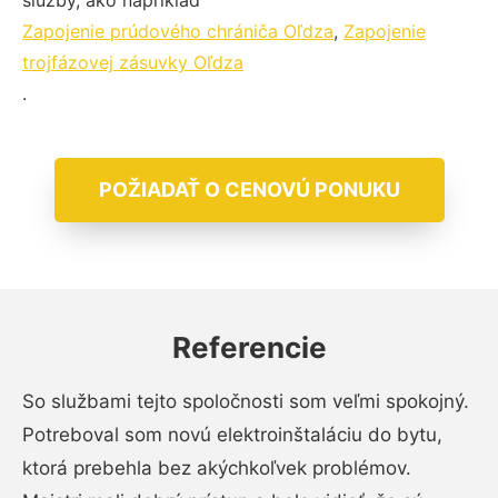
služby, ako napríklad
Zapojenie prúdového chrániča Oľdza
,
Zapojenie
trojfázovej zásuvky Oľdza
.
POŽIADAŤ O CENOVÚ PONUKU
Referencie
So službami tejto spoločnosti som veľmi spokojný.
Potreboval som novú elektroinštaláciu do bytu,
ktorá prebehla bez akýchkoľvek problémov.