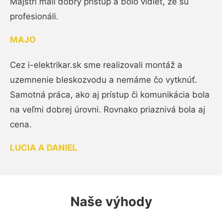
Majstri mali dobrý prístup a bolo vidieť, že sú
profesionáli.
MAJO
Cez i-elektrikar.sk sme realizovali montáž a
uzemnenie bleskozvodu a nemáme čo vytknúť.
Samotná práca, ako aj prístup či komunikácia bola
na veľmi dobrej úrovni. Rovnako priaznivá bola aj
cena.
LUCIA A DANIEL
Naše výhody