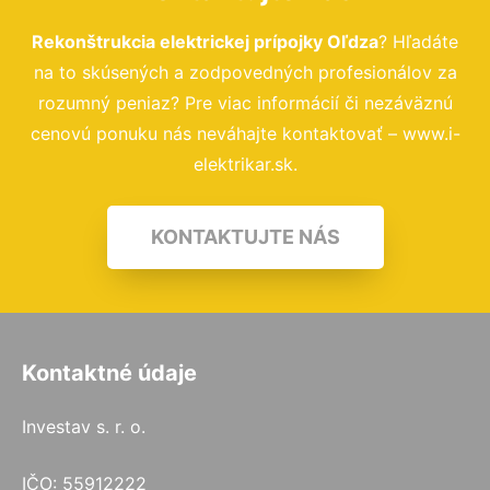
Rekonštrukcia elektrickej prípojky Oľdza
? Hľadáte
na to skúsených a zodpovedných profesionálov za
rozumný peniaz? Pre viac informácií či nezáväznú
cenovú ponuku nás neváhajte kontaktovať – www.i-
elektrikar.sk.
KONTAKTUJTE NÁS
Kontaktné údaje
Investav s. r. o.
IČO: 55912222