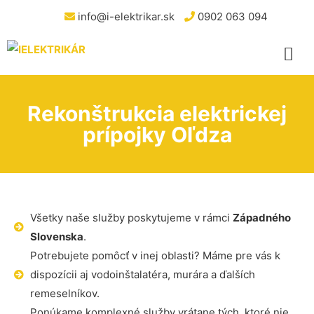
info@i-elektrikar.sk
0902 063 094
Rekonštrukcia elektrickej
prípojky Oľdza
Všetky naše služby poskytujeme v rámci
Západného
Slovenska
.
Potrebujete pomôcť v inej oblasti? Máme pre vás k
dispozícii aj vodoinštalatéra, murára a ďalších
remeselníkov.
Ponúkame komplexné služby vrátane tých, ktoré nie