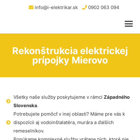
info@i-elektrikar.sk
0902 063 094
Rekonštrukcia elektrickej
prípojky Mierovo
Všetky naše služby poskytujeme v rámci
Západného
Slovenska
.
Potrebujete pomôcť v inej oblasti? Máme pre vás k
dispozícii aj vodoinštalatéra, murára a ďalších
remeselníkov.
Ponúkame komplexné služby vrátane tých, ktoré nie