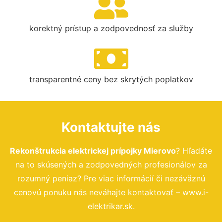
korektný prístup a zodpovednosť za služby
transparentné ceny bez skrytých poplatkov
Kontaktujte nás
Rekonštrukcia elektrickej prípojky Mierovo
? Hľadáte
na to skúsených a zodpovedných profesionálov za
rozumný peniaz? Pre viac informácií či nezáväznú
cenovú ponuku nás neváhajte kontaktovať – www.i-
elektrikar.sk.