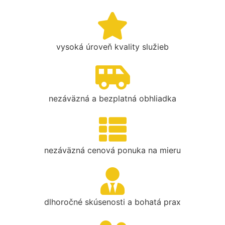
vysoká úroveň kvality služieb
nezáväzná a bezplatná obhliadka
nezáväzná cenová ponuka na mieru
dlhoročné skúsenosti a bohatá prax