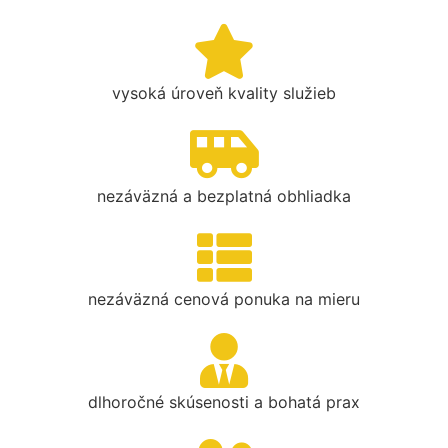
vysoká úroveň kvality služieb
nezáväzná a bezplatná obhliadka
nezáväzná cenová ponuka na mieru
dlhoročné skúsenosti a bohatá prax