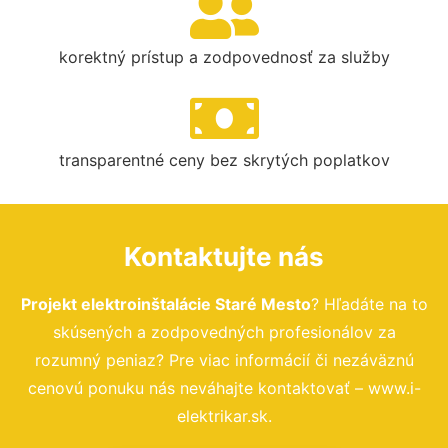
korektný prístup a zodpovednosť za služby
transparentné ceny bez skrytých poplatkov
Kontaktujte nás
Projekt elektroinštalácie Staré Mesto
? Hľadáte na to
skúsených a zodpovedných profesionálov za
rozumný peniaz? Pre viac informácií či nezáväznú
cenovú ponuku nás neváhajte kontaktovať – www.i-
elektrikar.sk.