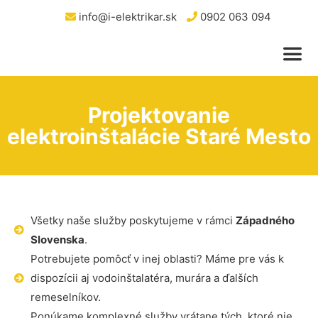
info@i-elektrikar.sk
0902 063 094
Projektovanie
elektroinštalácie Staré Mesto
Všetky naše služby poskytujeme v rámci
Západného
Slovenska
.
Potrebujete pomôcť v inej oblasti? Máme pre vás k
dispozícii aj vodoinštalatéra, murára a ďalších
remeselníkov.
Ponúkame komplexné služby vrátane tých, ktoré nie