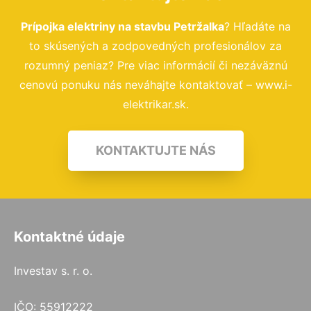
Prípojka elektriny na stavbu Petržalka
? Hľadáte na
to skúsených a zodpovedných profesionálov za
rozumný peniaz? Pre viac informácií či nezáväznú
cenovú ponuku nás neváhajte kontaktovať – www.i-
elektrikar.sk.
KONTAKTUJTE NÁS
Kontaktné údaje
Investav s. r. o.
IČO: 55912222