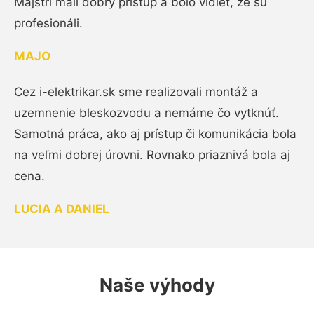
Majstri mali dobrý prístup a bolo vidieť, že sú
profesionáli.
MAJO
Cez i-elektrikar.sk sme realizovali montáž a
uzemnenie bleskozvodu a nemáme čo vytknúť.
Samotná práca, ako aj prístup či komunikácia bola
na veľmi dobrej úrovni. Rovnako priaznivá bola aj
cena.
LUCIA A DANIEL
Naše výhody