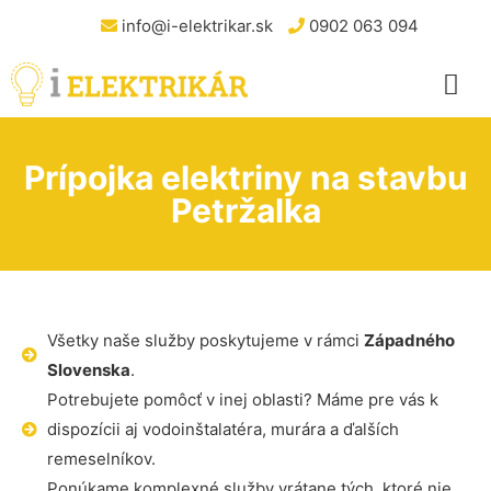
info@i-elektrikar.sk
0902 063 094
Prípojka elektriny na stavbu
Petržalka
Všetky naše služby poskytujeme v rámci
Západného
Slovenska
.
Potrebujete pomôcť v inej oblasti? Máme pre vás k
dispozícii aj vodoinštalatéra, murára a ďalších
remeselníkov.
Ponúkame komplexné služby vrátane tých, ktoré nie