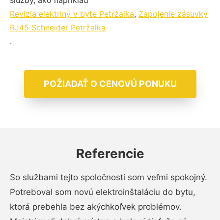
služby, ako napríklad
Revízia elektriny v byte Petržalka
,
Zapojenie zásuvky
RJ45 Schneider Petržalka
.
POŽIADAŤ O CENOVÚ PONUKU
Referencie
So službami tejto spoločnosti som veľmi spokojný.
Potreboval som novú elektroinštaláciu do bytu,
ktorá prebehla bez akýchkoľvek problémov.