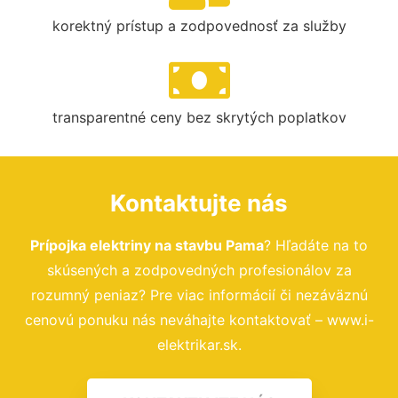
korektný prístup a zodpovednosť za služby
transparentné ceny bez skrytých poplatkov
Kontaktujte nás
Prípojka elektriny na stavbu Pama
? Hľadáte na to
skúsených a zodpovedných profesionálov za
rozumný peniaz? Pre viac informácií či nezáväznú
cenovú ponuku nás neváhajte kontaktovať – www.i-
elektrikar.sk.