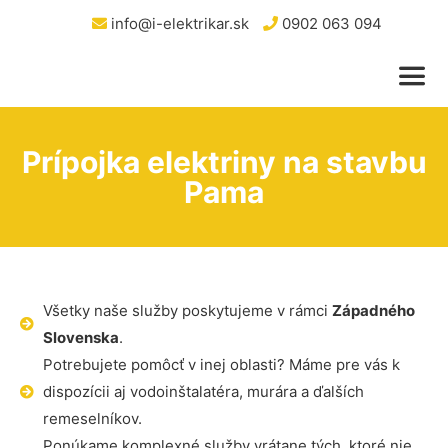
info@i-elektrikar.sk
0902 063 094
Prípojka elektriny na stavbu
Pama
Všetky naše služby poskytujeme v rámci
Západného
Slovenska
.
Potrebujete pomôcť v inej oblasti? Máme pre vás k
dispozícii aj vodoinštalatéra, murára a ďalších
remeselníkov.
Ponúkame komplexné služby vrátane tých, ktoré nie