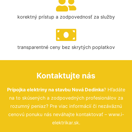
korektný prístup a zodpovednosť za služby
transparentné ceny bez skrytých poplatkov
Kontaktujte nás
Prípojka elektriny na stavbu Nová Dedinka
? Hľadáte
na to skúsených a zodpovedných profesionálov za
rozumný peniaz? Pre viac informácií či nezáväznú
cenovú ponuku nás neváhajte kontaktovať – www.i-
elektrikar.sk.