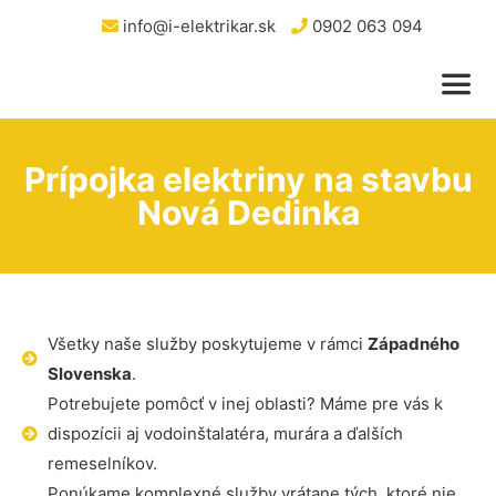
info@i-elektrikar.sk
0902 063 094
Prípojka elektriny na stavbu
Nová Dedinka
Všetky naše služby poskytujeme v rámci
Západného
Slovenska
.
Potrebujete pomôcť v inej oblasti? Máme pre vás k
dispozícii aj vodoinštalatéra, murára a ďalších
remeselníkov.
Ponúkame komplexné služby vrátane tých, ktoré nie