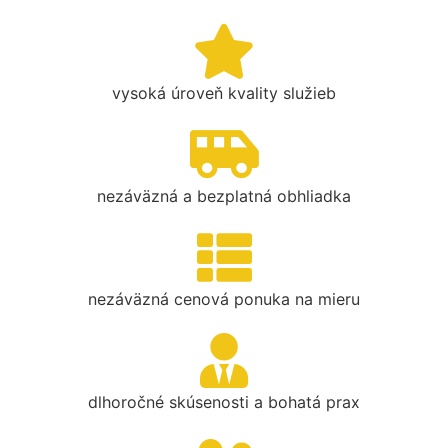
vysoká úroveň kvality služieb
nezáväzná a bezplatná obhliadka
nezáväzná cenová ponuka na mieru
dlhoročné skúsenosti a bohatá prax