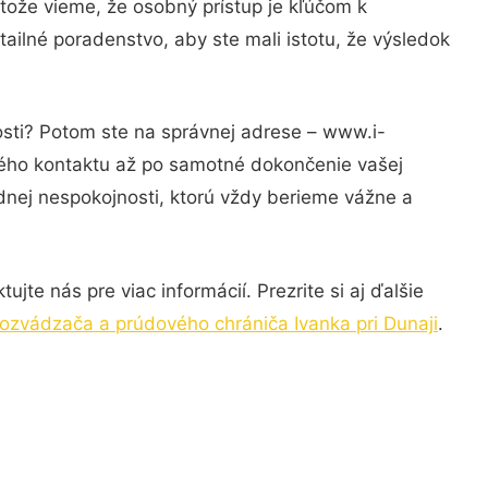
tože vieme, že osobný prístup je kľúčom k
ailné poradenstvo, aby ste mali istotu, že výsledok
osti? Potom ste na správnej adrese – www.i-
rvého kontaktu až po samotné dokončenie vašej
adnej nespokojnosti, ktorú vždy berieme vážne a
te nás pre viac informácií. Prezrite si aj ďalšie
zvádzača a prúdového chrániča Ivanka pri Dunaji
.