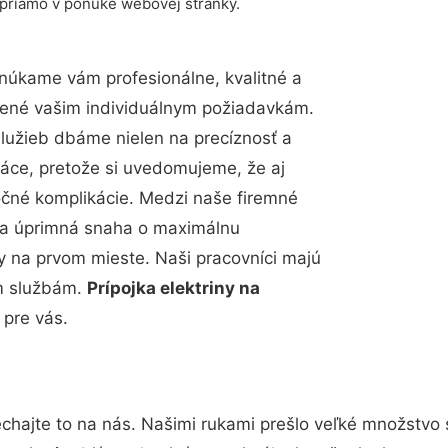
 priamo v ponuke webovej stránky.
núkame vám profesionálne, kvalitné a
bené vašim individuálnym požiadavkám.
 služieb dbáme nielen na precíznosť a
ráce, pretože si uvedomujeme, že aj
čné komplikácie. Medzi naše firemné
up a úprimná snaha o maximálnu
y na prvom mieste. Naši pracovníci majú
im službám.
Prípojka elektriny na
 pre vás.
chajte to na nás. Našimi rukami prešlo veľké množstvo