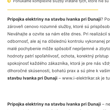
Ponúkame komplexné služby vrátane tých, ktoré nie sú
Prípojka elektriny na stavbu Ivanka pri Dunaji
? Po
zároveň cenovo rozumné služby, ktoré sú prispôso
Neváhajte a ozvite sa nám ešte dnes. Pri realizácií
odbornosť, ale aj na dôslednú kontrolu vykonanej p
malé pochybenie môže spôsobiť nepríjemné a zbyto
hodnoty patrí spoľahlivosť, ochota, korektný príst
spokojnosť každého zákazníka, ktorá je pre nás vžd
dlhoročné skúsenosti, bohatú prax a sú plne k vaš
stavbu Ivanka pri Dunaji
– www.i-elektrikar.sk je tu
Prípojka elektriny na stavbu Ivanka pri Dunaji
– ne