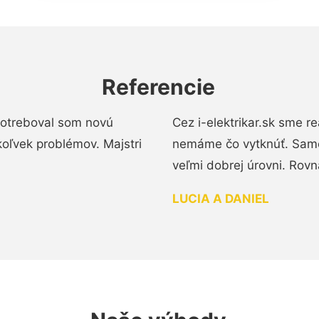
Referencie
 Potreboval som novú
Cez i-elektrikar.sk sme 
koľvek problémov. Majstri
nemáme čo vytknúť. Samot
veľmi dobrej úrovni. Rovn
LUCIA A DANIEL