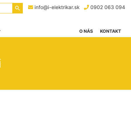
Search Button
info@i-elektrikar.sk
0902 063 094
O NÁS
KONTAKT
i