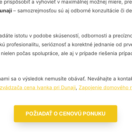
e prispôsobiť a vyhovieť v maximálnej možnej miere, pre
Dunaji
– samozrejmosťou sú aj odborné konzultácie či det
adáte istotu v podobe skúseností, odbornosti a precízn
kú profesionalitu, serióznosť a korektné jednanie od p
nielen počas spolupráce, ale aj v prípade riešenia príp
nami sa o výsledok nemusíte obávať. Neváhajte a kontaktuj
zvádzača cena Ivanka pri Dunaji
,
Zapojenie domového ro
POŽIADAŤ O CENOVÚ PONUKU