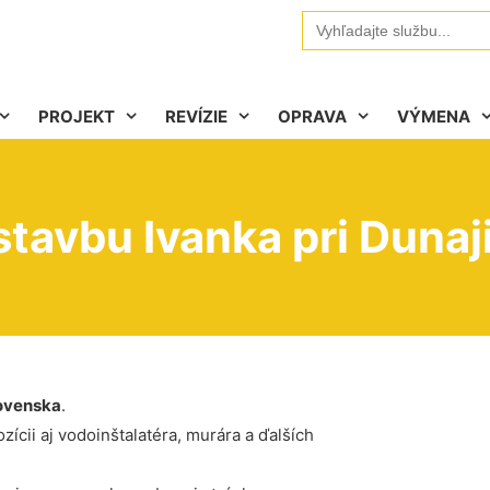
Search
for:
PROJEKT
REVÍZIE
OPRAVA
VÝMENA
stavbu Ivanka pri Dunaj
ovenska
.
ícii aj vodoinštalatéra, murára a ďalších