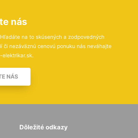
te nás
 Hľadáte na to skúsených a zodpovedných
cií či nezáväznú cenovú ponuku nás neváhajte
elektrikar.sk.
TE NÁS
Dôležité odkazy