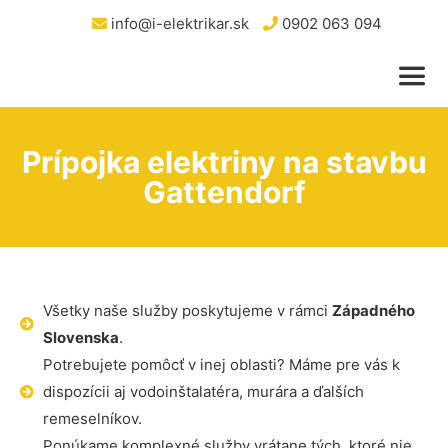
info@i-elektrikar.sk
0902 063 094
Prípojka elektriny na stavbu
Gattendorf
Všetky naše služby poskytujeme v rámci
Západného
Slovenska
.
Potrebujete pomôcť v inej oblasti? Máme pre vás k
dispozícii aj vodoinštalatéra, murára a ďalších
remeselníkov.
Ponúkame komplexné služby vrátane tých, ktoré nie