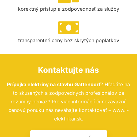
korektný prístup a zodpovednosť za služby
transparentné ceny bez skrytých poplatkov
Kontaktujte nás
Prípojka elektriny na stavbu Gattendorf
? Hľadáte na
to skúsených a zodpovedných profesionálov za
rozumný peniaz? Pre viac informácií či nezáväznú
cenovú ponuku nás neváhajte kontaktovať – www.i-
elektrikar.sk.