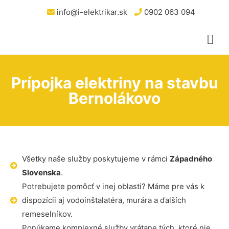
info@i-elektrikar.sk
0902 063 094
Prípojka elektriny na stavbu
Bernolákovo
Všetky naše služby poskytujeme v rámci
Západného
Slovenska
.
Potrebujete pomôcť v inej oblasti? Máme pre vás k
dispozícii aj vodoinštalatéra, murára a ďalších
remeselníkov.
Ponúkame komplexné služby vrátane tých, ktoré nie