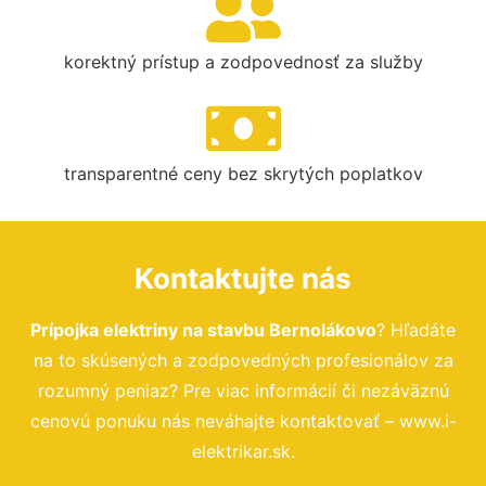
korektný prístup a zodpovednosť za služby
transparentné ceny bez skrytých poplatkov
Kontaktujte nás
Prípojka elektriny na stavbu Bernolákovo
? Hľadáte
na to skúsených a zodpovedných profesionálov za
rozumný peniaz? Pre viac informácií či nezáväznú
cenovú ponuku nás neváhajte kontaktovať – www.i-
elektrikar.sk.