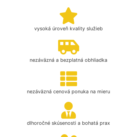
vysoká úroveň kvality služieb
nezáväzná a bezplatná obhliadka
nezáväzná cenová ponuka na mieru
dlhoročné skúsenosti a bohatá prax