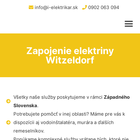
info@i-elektrikar.sk
0902 063 094
Zapojenie elektriny
Witzeldorf
Všetky naše služby poskytujeme v rámci
Západného
Slovenska
.
Potrebujete pomôcť v inej oblasti? Máme pre vás k
dispozícii aj vodoinštalatéra, murára a ďalších
remeselníkov.
Ponúkame komplexné služby vrátane tých, ktoré nie