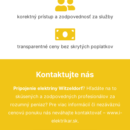
korektný prístup a zodpovednosť za služby
transparentné ceny bez skrytých poplatkov
Kontaktujte nás
Pripojenie elektriny Witzeldorf
? Hľadáte na to
skúsených a zodpovedných profesionálov za
rozumný peniaz? Pre viac informácií či nezáväznú
cenovú ponuku nás neváhajte kontaktovať – www.i-
elektrikar.sk.