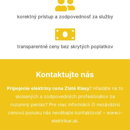
korektný prístup a zodpovednosť za služby
transparentné ceny bez skrytých poplatkov
Kontaktujte nás
Pripojenie elektriny cena Zlaté Klasy
? Hľadáte na to
skúsených a zodpovedných profesionálov za
rozumný peniaz? Pre viac informácií či nezáväznú
cenovú ponuku nás neváhajte kontaktovať – www.i-
elektrikar.sk.