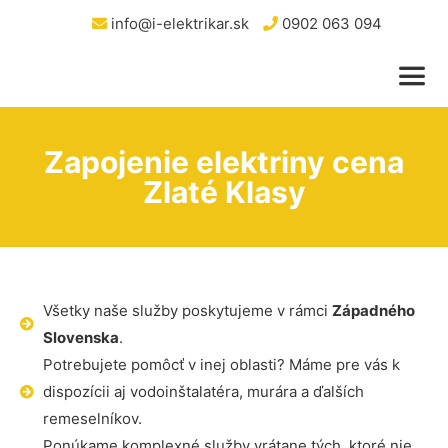
info@i-elektrikar.sk
0902 063 094
Zapojenie elektriny cena
Zlaté Klasy
Všetky naše služby poskytujeme v rámci
Západného
Slovenska
.
Potrebujete pomôcť v inej oblasti? Máme pre vás k
dispozícii aj vodoinštalatéra, murára a ďalších
remeselníkov.
Ponúkame komplexné služby vrátane tých, ktoré nie