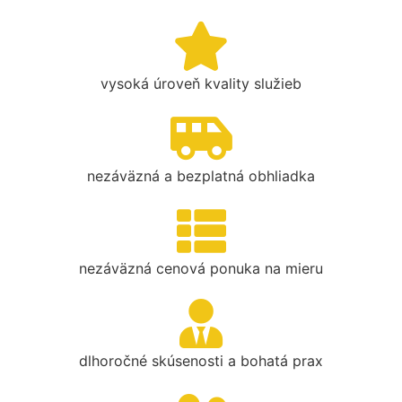
vysoká úroveň kvality služieb
nezáväzná a bezplatná obhliadka
nezáväzná cenová ponuka na mieru
dlhoročné skúsenosti a bohatá prax