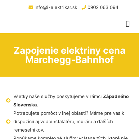
info@i-elektrikar.sk
0902 063 094
Zapojenie elektriny cena
Marchegg-Bahnhof
Všetky naše služby poskytujeme v rámci
Západného
Slovenska
.
Potrebujete pomôcť v inej oblasti? Máme pre vás k
dispozícii aj vodoinštalatéra, murára a ďalších
remeselníkov.
Ponúkame komplexné služby vrátane tých, ktoré nie