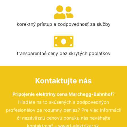
korektný prístup a zodpovednosť za služby
transparentné ceny bez skrytých poplatkov
Kontaktujte nás
Pripojenie elektriny cena Marchegg-Bahnhof
?
Hľadáte na to skúsených a zodpovedných
profesionálov za rozumný peniaz? Pre viac informácií
či nezáväznú cenovú ponuku nás neváhajte
kontaktovať – www.i-elektrikar.sk.