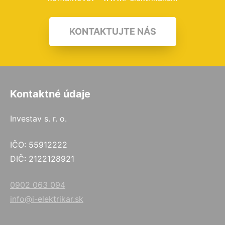
KONTAKTUJTE NÁS
Kontaktné údaje
Investav s. r. o.
IČO: 55912222
DIČ: 2122128921
0902 063 094
info@i-elektrikar.sk