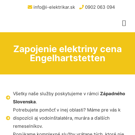
info@i-elektrikar.sk
0902 063 094
Zapojenie elektriny cena
Engelhartstetten
Všetky naše služby poskytujeme v rámci
Západného
Slovenska
.
Potrebujete pomôcť v inej oblasti? Máme pre vás k
dispozícii aj vodoinštalatéra, murára a ďalších
remeselníkov.
Ponúkame komplexné služby vrátane tých, ktoré nie