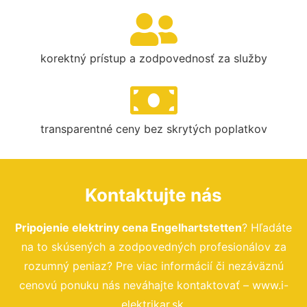
korektný prístup a zodpovednosť za služby
transparentné ceny bez skrytých poplatkov
Kontaktujte nás
Pripojenie elektriny cena Engelhartstetten
? Hľadáte
na to skúsených a zodpovedných profesionálov za
rozumný peniaz? Pre viac informácií či nezáväznú
cenovú ponuku nás neváhajte kontaktovať – www.i-
elektrikar.sk.