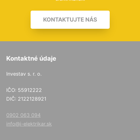
KONTAKTUJTE NÁS
Kontaktné údaje
Investav s. r. o.
IČO: 55912222
DIČ: 2122128921
0902 063 094
info@i-elektrikar.sk