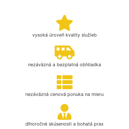
vysoká úroveň kvality služieb
nezáväzná a bezplatná obhliadka
nezáväzná cenová ponuka na mieru
dlhoročné skúsenosti a bohatá prax