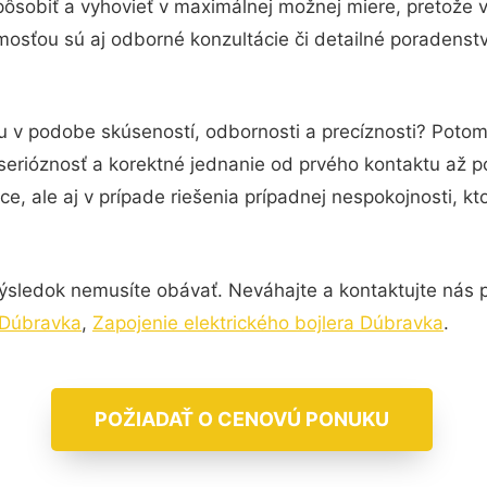
pôsobiť a vyhovieť v maximálnej možnej miere, pretože 
osťou sú aj odborné konzultácie či detailné poradenstv
u v podobe skúseností, odbornosti a precíznosti? Potom 
serióznosť a korektné jednanie od prvého kontaktu až 
e, ale aj v prípade riešenia prípadnej nespokojnosti, kt
ýsledok nemusíte obávať. Neváhajte a kontaktujte nás pre
 Dúbravka
,
Zapojenie elektrického bojlera Dúbravka
.
POŽIADAŤ O CENOVÚ PONUKU