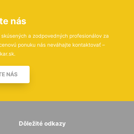
te nás
o skúsených a zodpovedných profesionálov za
 cenovú ponuku nás neváhajte kontaktovať –
kar.sk.
TE NÁS
Dôležité odkazy