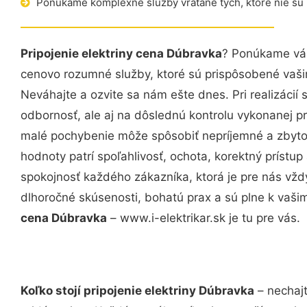
Ponúkame komplexné služby vrátane tých, ktoré nie sú
Pripojenie elektriny cena Dúbravka
? Ponúkame vám
cenovo rozumné služby, ktoré sú prispôsobené vaš
Neváhajte a ozvite sa nám ešte dnes. Pri realizácií
odbornosť, ale aj na dôslednú kontrolu vykonanej p
malé pochybenie môže spôsobiť nepríjemné a zbyto
hodnoty patrí spoľahlivosť, ochota, korektný príst
spokojnosť každého zákazníka, ktorá je pre nás vžd
dlhoročné skúsenosti, bohatú prax a sú plne k vaš
cena Dúbravka
– www.i-elektrikar.sk je tu pre vás.
Koľko stojí pripojenie elektriny Dúbravka
– nechajt