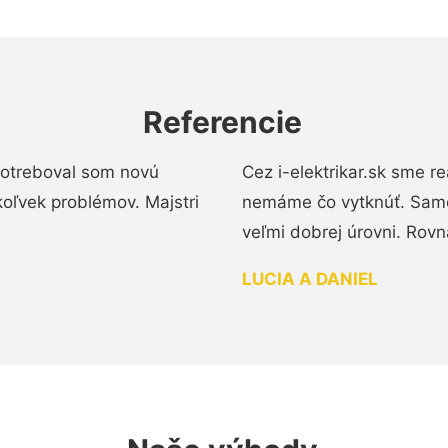
Referencie
 Potreboval som novú
Cez i-elektrikar.sk sme 
koľvek problémov. Majstri
nemáme čo vytknúť. Samot
veľmi dobrej úrovni. Rovn
LUCIA A DANIEL