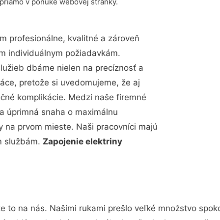
 priamo v ponuke webovej stránky.
 profesionálne, kvalitné a zároveň
im individuálnym požiadavkám.
 služieb dbáme nielen na precíznosť a
ráce, pretože si uvedomujeme, že aj
čné komplikácie. Medzi naše firemné
up a úprimná snaha o maximálnu
y na prvom mieste. Naši pracovníci majú
im službám.
Zapojenie elektriny
e to na nás. Našimi rukami prešlo veľké množstvo spok