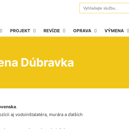
Search
for:
PROJEKT
REVÍZIE
OPRAVA
VÝMENA
cena Dúbravka
ovenska
.
ícii aj vodoinštalatéra, murára a ďalších