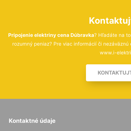
Kontaktuj
Pripojenie elektriny cena Dúbravka
? Hľadáte na t
rozumný peniaz? Pre viac informácií či nezáväznú
www.i-elektri
KONTAKTUJ
Kontaktné údaje