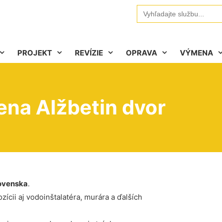
Search
for:
PROJEKT
REVÍZIE
OPRAVA
VÝMENA
ena Alžbetin dvor
ovenska
.
ícii aj vodoinštalatéra, murára a ďalších