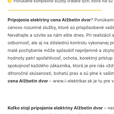
Ponúkame komplexné služby vrátane tých, ktoré nie sú
Pripojenie elektriny cena Alžbetin dvor
? Ponúkame
cenovo rozumné služby, ktoré sú prispôsobené vaš
Neváhajte a ozvite sa nám ešte dnes. Pri realizácií
odbornosť, ale aj na dôslednú kontrolu vykonanej p
malé pochybenie môže spôsobiť nepríjemné a zbyto
hodnoty patrí spoľahlivosť, ochota, korektný príst
spokojnosť každého zákazníka, ktorá je pre nás vžd
dlhoročné skúsenosti, bohatú prax a sú plne k vaš
cena Alžbetin dvor
– www.i-elektrikar.sk je tu pre v
Koľko stojí pripojenie elektriny Alžbetin dvor
– nec