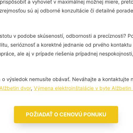
prispôsobiť a vyhovieť v maximálnej možnej miere, pret
rejmosťou sú aj odborné konzultácie či detailné porade
stotu v podobe skúseností, odbornosti a precíznosti? P
itu, serióznosť a korektné jednanie od prvého kontakt
práce, ale aj v prípade riešenia prípadnej nespokojnosti
 o výsledok nemusíte obávať. Neváhajte a kontaktujte nás
Alžbetin dvor
,
Výmena elektroinštalácie v byte Alžbetin
POŽIADAŤ O CENOVÚ PONUKU