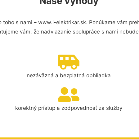
Naše výhody
 toho s nami – www.i-elektrikar.sk. Ponúkame vám preh
ntujeme vám, že nadviazanie spolupráce s nami nebudet
nezáväzná a bezplatná obhliadka
korektný prístup a zodpovednosť za služby