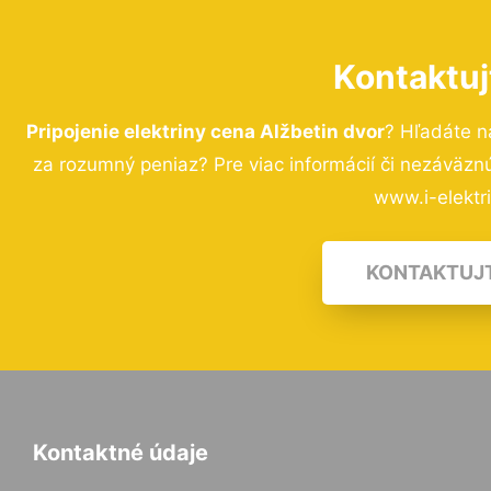
Kontaktuj
Pripojenie elektriny cena Alžbetin dvor
? Hľadáte n
za rozumný peniaz? Pre viac informácií či nezáväz
www.i-elektri
KONTAKTUJ
Kontaktné údaje