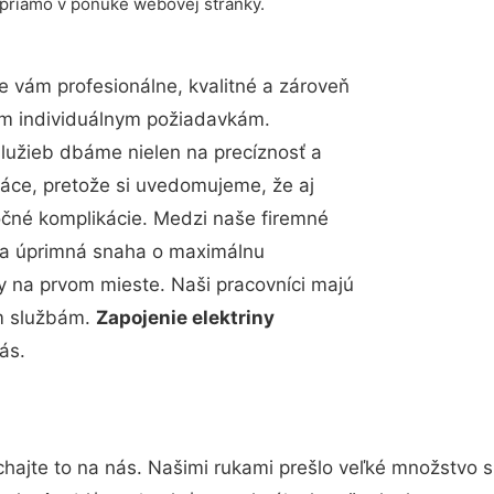
 priamo v ponuke webovej stránky.
 vám profesionálne, kvalitné a zároveň
im individuálnym požiadavkám.
 služieb dbáme nielen na precíznosť a
ráce, pretože si uvedomujeme, že aj
čné komplikácie. Medzi naše firemné
up a úprimná snaha o maximálnu
y na prvom mieste. Naši pracovníci majú
im službám.
Zapojenie elektriny
ás.
hajte to na nás. Našimi rukami prešlo veľké množstvo 