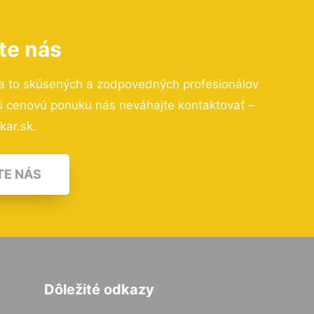
te nás
a to skúsených a zodpovedných profesionálov
nú cenovú ponuku nás neváhajte kontaktovať –
kar.sk.
TE NÁS
Dôležité odkazy