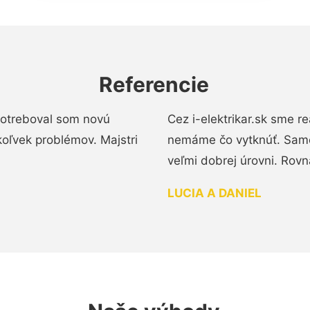
Referencie
 Potreboval som novú
Cez i-elektrikar.sk sme 
koľvek problémov. Majstri
nemáme čo vytknúť. Samot
veľmi dobrej úrovni. Rovn
LUCIA A DANIEL