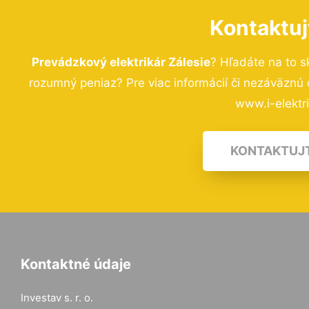
Kontaktuj
Prevádzkový elektrikár Zálesie
? Hľadáte na to 
rozumný peniaz? Pre viac informácií či nezáväznú
www.i-elektri
KONTAKTUJ
Kontaktné údaje
Investav s. r. o.