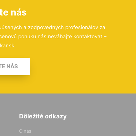
te nás
skúsených a zodpovedných profesionálov za
 cenovú ponuku nás neváhajte kontaktovať –
kar.sk.
TE NÁS
Dôležité odkazy
O nás