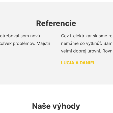
Referencie
 Potreboval som novú
Cez i-elektrikar.sk sme 
koľvek problémov. Majstri
nemáme čo vytknúť. Samot
veľmi dobrej úrovni. Rovn
LUCIA A DANIEL
Naše výhody