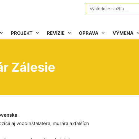
Search
for:
PROJEKT
REVÍZIE
OPRAVA
VÝMENA
r Zálesie
ovenska
.
ícii aj vodoinštalatéra, murára a ďalších