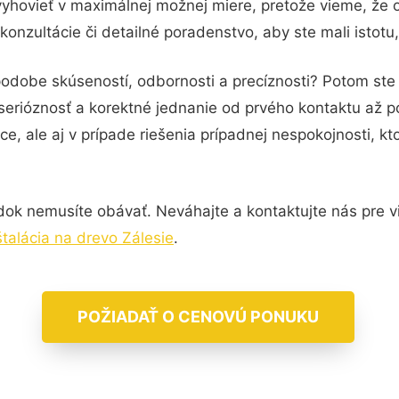
vyhovieť v maximálnej možnej miere, pretože vieme, že 
onzultácie či detailné poradenstvo, aby ste mali istotu
podobe skúseností, odbornosti a precíznosti? Potom ste 
serióznosť a korektné jednanie od prvého kontaktu až 
e, ale aj v prípade riešenia prípadnej nespokojnosti, kt
dok nemusíte obávať. Neváhajte a kontaktujte nás pre viac
štalácia na drevo Zálesie
.
POŽIADAŤ O CENOVÚ PONUKU