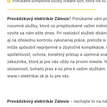
Ponúkame komplexné služby vrátane tých, ktoré nie sú
Prevádzkový elektrikár Zálesie
? Ponúkame vám pro
rozumné služby, ktoré sú prispôsobené vašim indi
ozvite sa nám ešte dnes. Pri realizácií služieb dbám
aj na dôslednú kontrolu vykonanej práce, pretože 
môže spôsobiť nepríjemné a zbytočné komplikácie. 
spoľahlivosť, ochota, korektný prístup a úprimná 
zákazníka, ktorá je pre nás vždy na prvom mieste. 
skúsenosti, bohatú prax a sú plne k vašim službám
www.i-elektrikar.sk je tu pre vás.
Prevádzkový elektrikár Zálesie
– nechajte to na ná