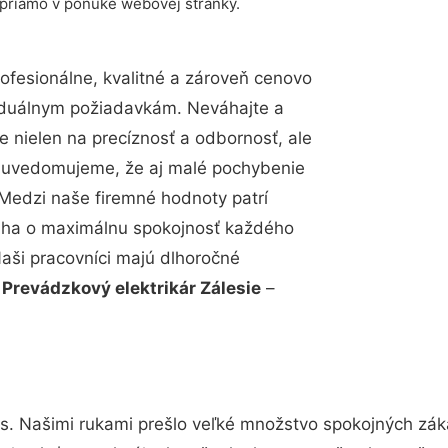
 priamo v ponuke webovej stránky.
fesionálne, kvalitné a zároveň cenovo
viduálnym požiadavkám. Neváhajte a
e nielen na precíznosť a odbornosť, ale
si uvedomujeme, že aj malé pochybenie
Medzi naše firemné hodnoty patrí
snaha o maximálnu spokojnosť každého
Naši pracovníci majú dlhoročné
.
Prevádzkový elektrikár Zálesie
–
s. Našimi rukami prešlo veľké množstvo spokojných záka