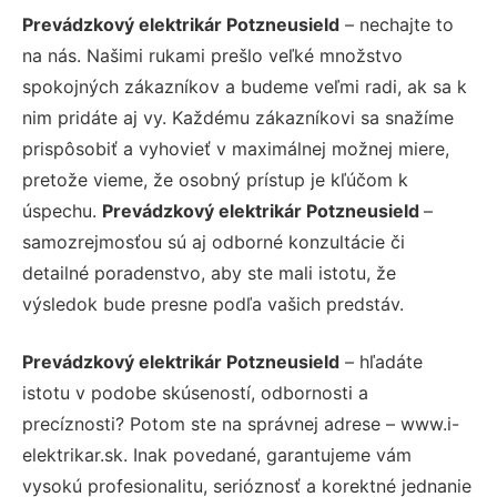
Prevádzkový elektrikár Potzneusield
– nechajte to
na nás. Našimi rukami prešlo veľké množstvo
spokojných zákazníkov a budeme veľmi radi, ak sa k
nim pridáte aj vy. Každému zákazníkovi sa snažíme
prispôsobiť a vyhovieť v maximálnej možnej miere,
pretože vieme, že osobný prístup je kľúčom k
úspechu.
Prevádzkový elektrikár Potzneusield
–
samozrejmosťou sú aj odborné konzultácie či
detailné poradenstvo, aby ste mali istotu, že
výsledok bude presne podľa vašich predstáv.
Prevádzkový elektrikár Potzneusield
– hľadáte
istotu v podobe skúseností, odbornosti a
precíznosti? Potom ste na správnej adrese – www.i-
elektrikar.sk. Inak povedané, garantujeme vám
vysokú profesionalitu, serióznosť a korektné jednanie