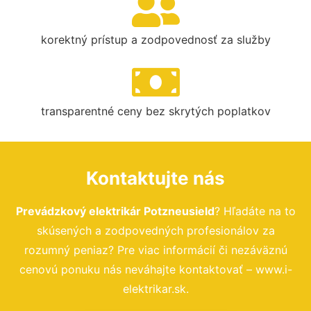
korektný prístup a zodpovednosť za služby
transparentné ceny bez skrytých poplatkov
Kontaktujte nás
Prevádzkový elektrikár Potzneusield
? Hľadáte na to
skúsených a zodpovedných profesionálov za
rozumný peniaz? Pre viac informácií či nezáväznú
cenovú ponuku nás neváhajte kontaktovať – www.i-
elektrikar.sk.