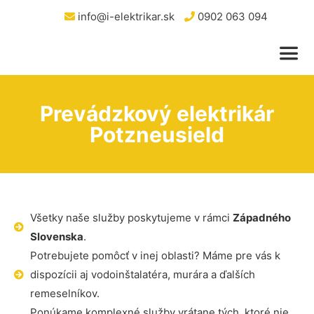
info@i-elektrikar.sk
0902 063 094
Prevádzkový elektrikár
Potzneusield
Všetky naše služby poskytujeme v rámci
Západného
Slovenska
.
Potrebujete pomôcť v inej oblasti? Máme pre vás k
dispozícii aj vodoinštalatéra, murára a ďalších
remeselníkov.
Ponúkame komplexné služby vrátane tých, ktoré nie