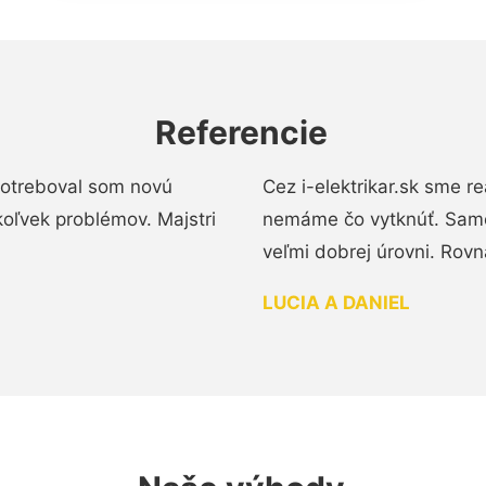
Referencie
 Potreboval som novú
Cez i-elektrikar.sk sme 
koľvek problémov. Majstri
nemáme čo vytknúť. Samot
veľmi dobrej úrovni. Rovn
LUCIA A DANIEL