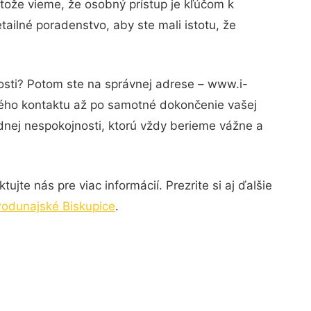
tože vieme, že osobný prístup je kľúčom k
ailné poradenstvo, aby ste mali istotu, že
osti? Potom ste na správnej adrese – www.i-
rvého kontaktu až po samotné dokončenie vašej
adnej nespokojnosti, ktorú vždy berieme vážne a
jte nás pre viac informácií. Prezrite si aj ďalšie
Podunajské Biskupice
.