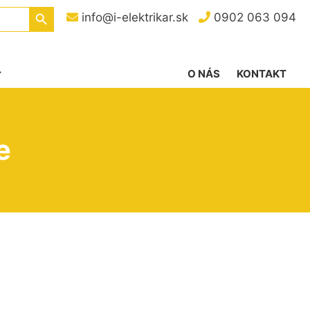
Search Button
info@i-elektrikar.sk
0902 063 094
O NÁS
KONTAKT
e