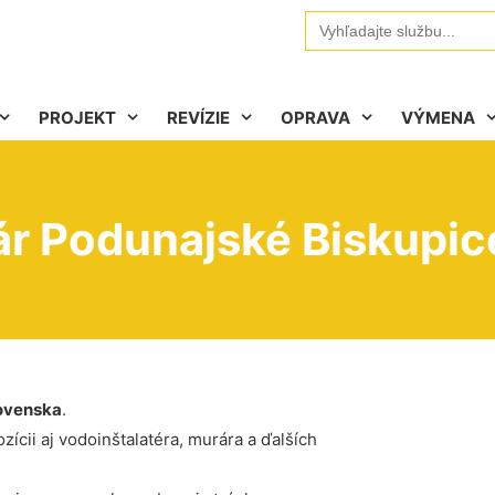
Search
for:
PROJEKT
REVÍZIE
OPRAVA
VÝMENA
ár Podunajské Biskupic
ovenska
.
ícii aj vodoinštalatéra, murára a ďalších