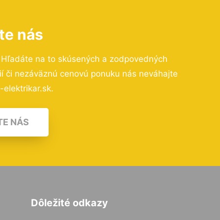
te nás
 Hľadáte na to skúsených a zodpovedných
cií či nezáväznú cenovú ponuku nás neváhajte
elektrikar.sk.
TE NÁS
Dôležité odkazy