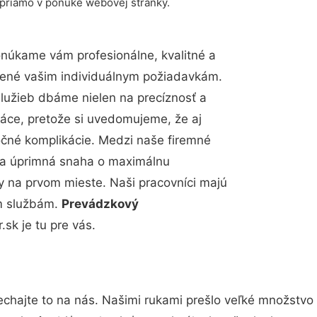
 priamo v ponuke webovej stránky.
núkame vám profesionálne, kvalitné a
bené vašim individuálnym požiadavkám.
 služieb dbáme nielen na precíznosť a
ráce, pretože si uvedomujeme, že aj
čné komplikácie. Medzi naše firemné
up a úprimná snaha o maximálnu
y na prvom mieste. Naši pracovníci majú
im službám.
Prevádzkový
.sk je tu pre vás.
chajte to na nás. Našimi rukami prešlo veľké množstvo