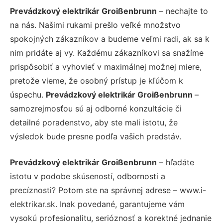
Prevádzkový elektrikár Groißenbrunn
– nechajte to
na nás. Našimi rukami prešlo veľké množstvo
spokojných zákazníkov a budeme veľmi radi, ak sa k
nim pridáte aj vy. Každému zákazníkovi sa snažíme
prispôsobiť a vyhovieť v maximálnej možnej miere,
pretože vieme, že osobný prístup je kľúčom k
úspechu.
Prevádzkový elektrikár Groißenbrunn
–
samozrejmosťou sú aj odborné konzultácie či
detailné poradenstvo, aby ste mali istotu, že
výsledok bude presne podľa vašich predstáv.
Prevádzkový elektrikár Groißenbrunn
– hľadáte
istotu v podobe skúseností, odbornosti a
precíznosti? Potom ste na správnej adrese – www.i-
elektrikar.sk. Inak povedané, garantujeme vám
vysokú profesionalitu, serióznosť a korektné jednanie