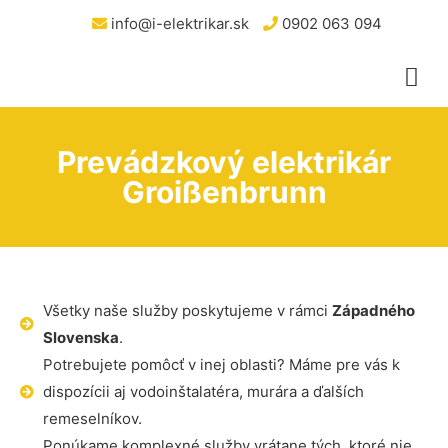
info@i-elektrikar.sk
0902 063 094
Prevádzkový elektrikár
Groißenbrunn
Všetky naše služby poskytujeme v rámci
Západného
Slovenska
.
Potrebujete pomôcť v inej oblasti? Máme pre vás k
dispozícii aj vodoinštalatéra, murára a ďalších
remeselníkov.
Ponúkame komplexné služby vrátane tých, ktoré nie