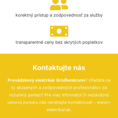
korektný prístup a zodpovednosť za služby
transparentné ceny bez skrytých poplatkov
Kontaktujte nás
Prevádzkový elektrikár Groißenbrunn
? Hľadáte na
to skúsených a zodpovedných profesionálov za
rozumný peniaz? Pre viac informácií či nezáväznú
cenovú ponuku nás neváhajte kontaktovať – www.i-
elektrikar.sk.