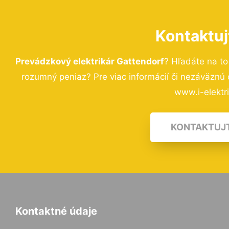
Kontaktuj
Prevádzkový elektrikár Gattendorf
? Hľadáte na t
rozumný peniaz? Pre viac informácií či nezáväznú
www.i-elektri
KONTAKTUJ
Kontaktné údaje