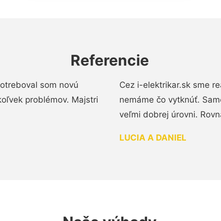
Referencie
 Potreboval som novú
Cez i-elektrikar.sk sme 
koľvek problémov. Majstri
nemáme čo vytknúť. Samot
veľmi dobrej úrovni. Rovn
LUCIA A DANIEL