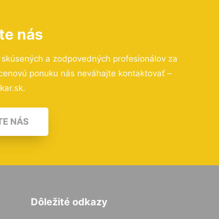
te nás
o skúsených a zodpovedných profesionálov za
 cenovú ponuku nás neváhajte kontaktovať –
kar.sk.
TE NÁS
Dôležité odkazy