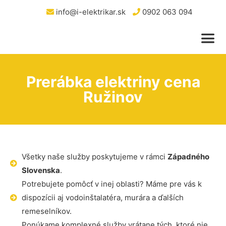
info@i-elektrikar.sk
0902 063 094
Prerábka elektriny cena
Ružinov
Všetky naše služby poskytujeme v rámci
Západného
Slovenska
.
Potrebujete pomôcť v inej oblasti? Máme pre vás k
dispozícii aj vodoinštalatéra, murára a ďalších
remeselníkov.
Ponúkame komplexné služby vrátane tých, ktoré nie