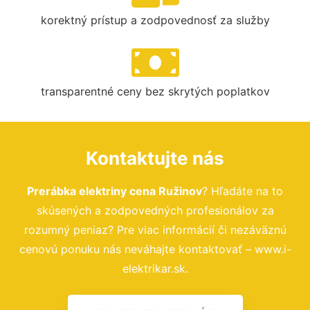
korektný prístup a zodpovednosť za služby
transparentné ceny bez skrytých poplatkov
Kontaktujte nás
Prerábka elektriny cena Ružinov
? Hľadáte na to
skúsených a zodpovedných profesionálov za
rozumný peniaz? Pre viac informácií či nezáväznú
cenovú ponuku nás neváhajte kontaktovať – www.i-
elektrikar.sk.