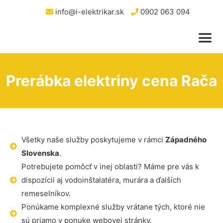
info@i-elektrikar.sk
0902 063 094
Prerábka elektriny cena Rača
Všetky naše služby poskytujeme v rámci
Západného
Slovenska
.
Potrebujete pomôcť v inej oblasti? Máme pre vás k
dispozícii aj vodoinštalatéra, murára a ďalších
remeselníkov.
Ponúkame komplexné služby vrátane tých, ktoré nie
sú priamo v ponuke webovej stránky.