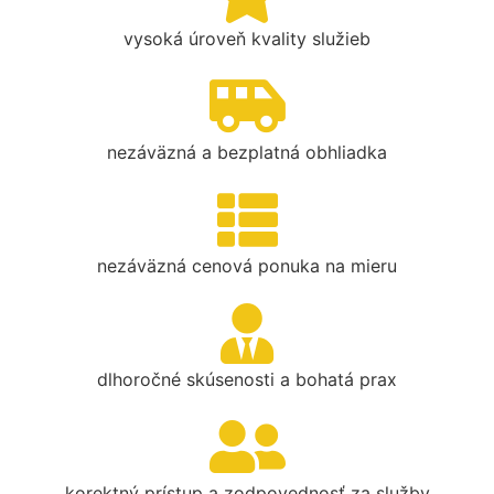
vysoká úroveň kvality služieb
nezáväzná a bezplatná obhliadka
nezáväzná cenová ponuka na mieru
dlhoročné skúsenosti a bohatá prax
korektný prístup a zodpovednosť za služby