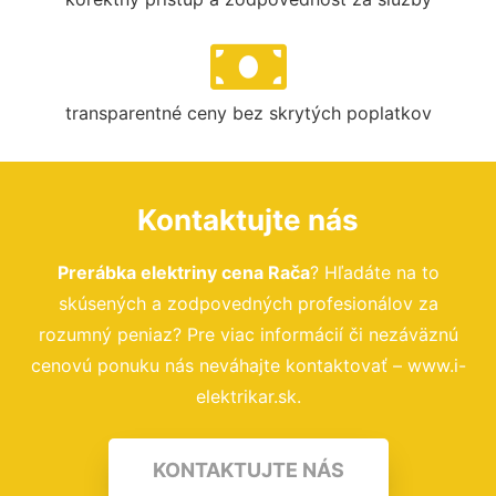
transparentné ceny bez skrytých poplatkov
Kontaktujte nás
Prerábka elektriny cena Rača
? Hľadáte na to
skúsených a zodpovedných profesionálov za
rozumný peniaz? Pre viac informácií či nezáväznú
cenovú ponuku nás neváhajte kontaktovať – www.i-
elektrikar.sk.
KONTAKTUJTE NÁS