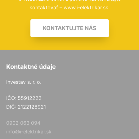
kontaktovať – www.i-elektrikar.sk.
KONTAKTUJTE NÁS
Kontaktné údaje
Investav s. r. o.
IČO: 55912222
DIČ: 2122128921
0902 063 094
info@i-elektrikar.sk