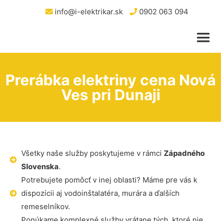
info@i-elektrikar.sk
0902 063 094
Prerábka elektriny cena Nová
Ves pri Dunaji
Všetky naše služby poskytujeme v rámci
Západného
Slovenska
.
Potrebujete pomôcť v inej oblasti? Máme pre vás k
dispozícii aj vodoinštalatéra, murára a ďalších
remeselníkov.
Ponúkame komplexné služby vrátane tých, ktoré nie