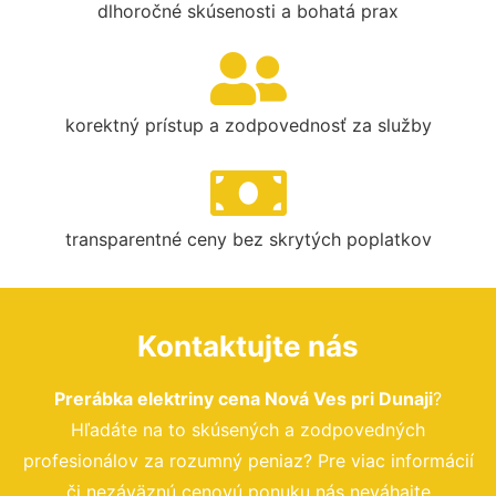
dlhoročné skúsenosti a bohatá prax
korektný prístup a zodpovednosť za služby
transparentné ceny bez skrytých poplatkov
Kontaktujte nás
Prerábka elektriny cena Nová Ves pri Dunaji
?
Hľadáte na to skúsených a zodpovedných
profesionálov za rozumný peniaz? Pre viac informácií
či nezáväznú cenovú ponuku nás neváhajte