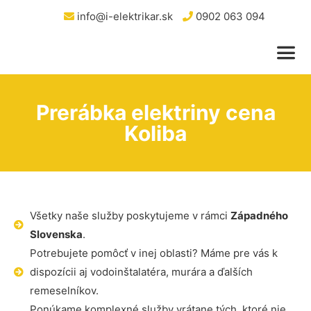
info@i-elektrikar.sk
0902 063 094
Prerábka elektriny cena
Koliba
Všetky naše služby poskytujeme v rámci
Západného
Slovenska
.
Potrebujete pomôcť v inej oblasti? Máme pre vás k
dispozícii aj vodoinštalatéra, murára a ďalších
remeselníkov.
Ponúkame komplexné služby vrátane tých, ktoré nie