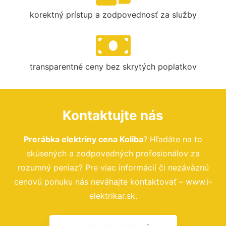
korektný prístup a zodpovednosť za služby
transparentné ceny bez skrytých poplatkov
Kontaktujte nás
Prerábka elektriny cena Koliba
? Hľadáte na to
skúsených a zodpovedných profesionálov za
rozumný peniaz? Pre viac informácií či nezáväznú
cenovú ponuku nás neváhajte kontaktovať – www.i-
elektrikar.sk.