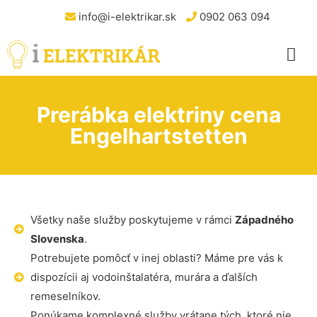
info@i-elektrikar.sk
0902 063 094
Prerábka elektriny cena
Engelhartstetten
Všetky naše služby poskytujeme v rámci
Západného
Slovenska
.
Potrebujete pomôcť v inej oblasti? Máme pre vás k
dispozícii aj vodoinštalatéra, murára a ďalších
remeselníkov.
Ponúkame komplexné služby vrátane tých, ktoré nie