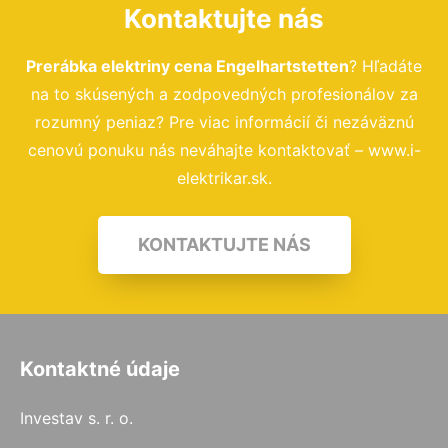
Kontaktujte nás
Prerábka elektriny cena Engelhartstetten
? Hľadáte
na to skúsených a zodpovedných profesionálov za
rozumný peniaz? Pre viac informácií či nezáväznú
cenovú ponuku nás neváhajte kontaktovať – www.i-
elektrikar.sk.
KONTAKTUJTE NÁS
Kontaktné údaje
Investav s. r. o.