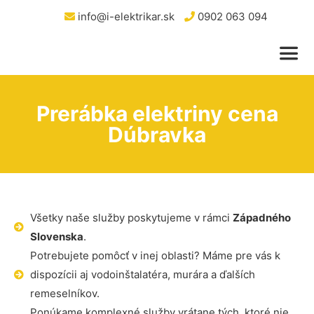
info@i-elektrikar.sk
0902 063 094
Prerábka elektriny cena
Dúbravka
Všetky naše služby poskytujeme v rámci
Západného
Slovenska
.
Potrebujete pomôcť v inej oblasti? Máme pre vás k
dispozícii aj vodoinštalatéra, murára a ďalších
remeselníkov.
Ponúkame komplexné služby vrátane tých, ktoré nie