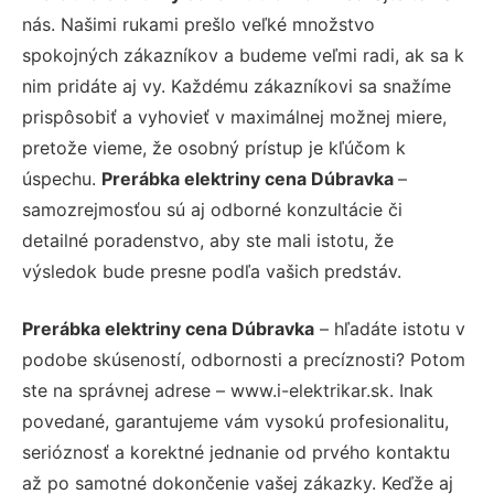
nás. Našimi rukami prešlo veľké množstvo
spokojných zákazníkov a budeme veľmi radi, ak sa k
nim pridáte aj vy. Každému zákazníkovi sa snažíme
prispôsobiť a vyhovieť v maximálnej možnej miere,
pretože vieme, že osobný prístup je kľúčom k
úspechu.
Prerábka elektriny cena Dúbravka
–
samozrejmosťou sú aj odborné konzultácie či
detailné poradenstvo, aby ste mali istotu, že
výsledok bude presne podľa vašich predstáv.
Prerábka elektriny cena Dúbravka
– hľadáte istotu v
podobe skúseností, odbornosti a precíznosti? Potom
ste na správnej adrese – www.i-elektrikar.sk. Inak
povedané, garantujeme vám vysokú profesionalitu,
serióznosť a korektné jednanie od prvého kontaktu
až po samotné dokončenie vašej zákazky. Keďže aj