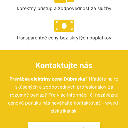
korektný prístup a zodpovednosť za služby
transparentné ceny bez skrytých poplatkov
Kontaktujte nás
Prerábka elektriny cena Dúbravka
? Hľadáte na to
skúsených a zodpovedných profesionálov za
rozumný peniaz? Pre viac informácií či nezáväznú
cenovú ponuku nás neváhajte kontaktovať – www.i-
elektrikar.sk.