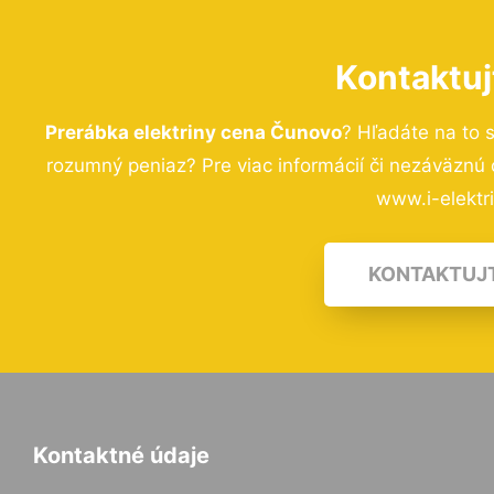
Kontaktuj
Prerábka elektriny cena Čunovo
? Hľadáte na to 
rozumný peniaz? Pre viac informácií či nezáväznú
www.i-elektri
KONTAKTUJ
Kontaktné údaje