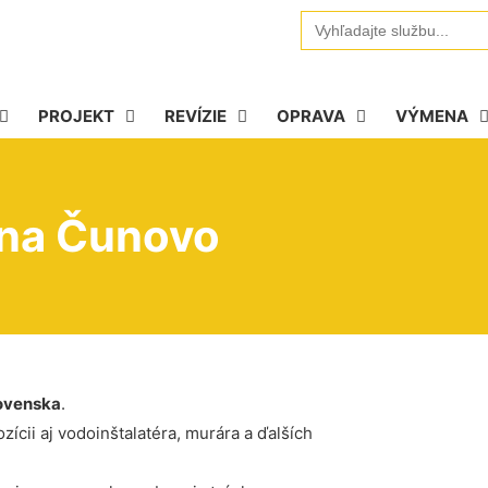
Search
for:
PROJEKT
REVÍZIE
OPRAVA
VÝMENA
ena Čunovo
ovenska
.
ícii aj vodoinštalatéra, murára a ďalších