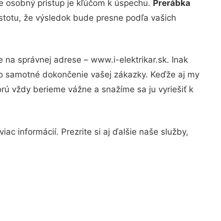
že osobný prístup je kľúčom k úspechu.
Prerábka
istotu, že výsledok bude presne podľa vašich
 na správnej adrese – www.i-elektrikar.sk. Inak
po samotné dokončenie vašej zákazky. Keďže aj my
orú vždy berieme vážne a snažíme sa ju vyriešiť k
c informácií. Prezrite si aj ďalšie naše služby,