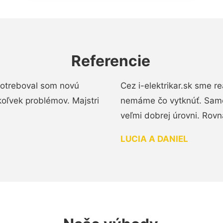
Referencie
 Potreboval som novú
Cez i-elektrikar.sk sme 
koľvek problémov. Majstri
nemáme čo vytknúť. Samot
veľmi dobrej úrovni. Rovn
LUCIA A DANIEL