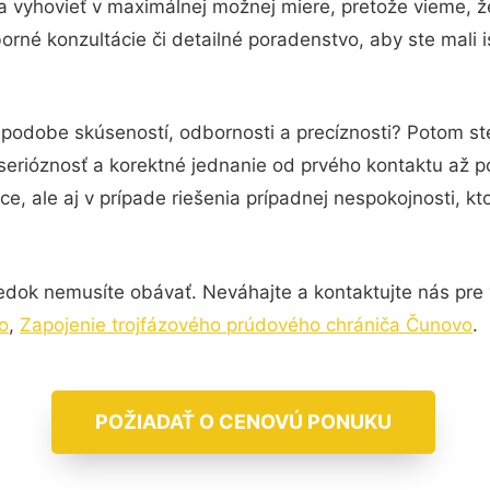
a vyhovieť v maximálnej možnej miere, pretože vieme, 
rné konzultácie či detailné poradenstvo, aby ste mali 
 podobe skúseností, odbornosti a precíznosti? Potom ste
serióznosť a korektné jednanie od prvého kontaktu až 
e, ale aj v prípade riešenia prípadnej nespokojnosti, kt
edok nemusíte obávať. Neváhajte a kontaktujte nás pre via
o
,
Zapojenie trojfázového prúdového chrániča Čunovo
.
POŽIADAŤ O CENOVÚ PONUKU