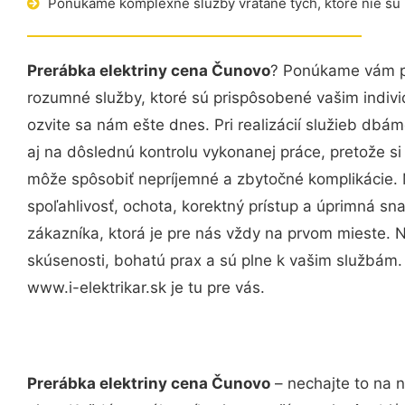
Ponúkame komplexné služby vrátane tých, ktoré nie sú
Prerábka elektriny cena Čunovo
? Ponúkame vám pr
rozumné služby, ktoré sú prispôsobené vašim indi
ozvite sa nám ešte dnes. Pri realizácií služieb dbám
aj na dôslednú kontrolu vykonanej práce, pretože 
môže spôsobiť nepríjemné a zbytočné komplikácie. 
spoľahlivosť, ochota, korektný prístup a úprimná 
zákazníka, ktorá je pre nás vždy na prvom mieste. 
skúsenosti, bohatú prax a sú plne k vašim službám
www.i-elektrikar.sk je tu pre vás.
Prerábka elektriny cena Čunovo
– nechajte to na 