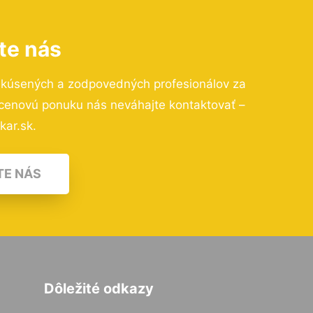
te nás
skúsených a zodpovedných profesionálov za
 cenovú ponuku nás neváhajte kontaktovať –
kar.sk.
TE NÁS
Dôležité odkazy