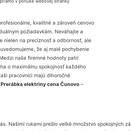
 priamo v ponuke webovej stránky.
ofesionálne, kvalitné a zároveň cenovo
viduálnym požiadavkám. Neváhajte a
e nielen na precíznosť a odbornosť, ale
si uvedomujeme, že aj malé pochybenie
Medzi naše firemné hodnoty patrí
snaha o maximálnu spokojnosť každého
Naši pracovníci majú dlhoročné
.
Prerábka elektriny cena Čunovo
–
nás. Našimi rukami prešlo veľké množstvo spokojných zá