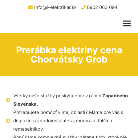
info@i-elektrikar.sk
0902 063 094
Prerábka elektriny cena
Chorvátsky Grob
Všetky naše služby poskytujeme v rámci
Západného
Slovenska
.
Potrebujete pomôcť v inej oblasti? Máme pre vás k
dispozícii aj vodoinštalatéra, murára a ďalších
remeselníkov.
Ponúkame komplexné služby vrátane tých, ktoré nie