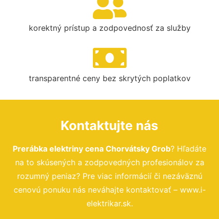
korektný prístup a zodpovednosť za služby
transparentné ceny bez skrytých poplatkov
Kontaktujte nás
Prerábka elektriny cena Chorvátsky Grob
? Hľadáte
na to skúsených a zodpovedných profesionálov za
rozumný peniaz? Pre viac informácií či nezáväznú
cenovú ponuku nás neváhajte kontaktovať – www.i-
elektrikar.sk.