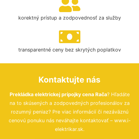
korektný prístup a zodpovednosť za služby
transparentné ceny bez skrytých poplatkov
Kontaktujte nás
Prekládka elektrickej prípojky cena Rača
? Hľadáte
na to skúsených a zodpovedných profesionálov za
rozumný peniaz? Pre viac informácií či nezáväznú
cenovú ponuku nás neváhajte kontaktovať – www.i-
elektrikar.sk.