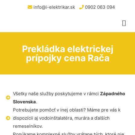
info@i-elektrikar.sk
0902 063 094
Prekládka elektrickej
prípojky cena Rača
Všetky naše služby poskytujeme v rámci
Západného
Slovenska
.
Potrebujete pomôcť v inej oblasti? Máme pre vás k
dispozícii aj vodoinštalatéra, murára a ďalších
remeselníkov.
Ponúkame komplexné služby vrátane tých, ktoré nie