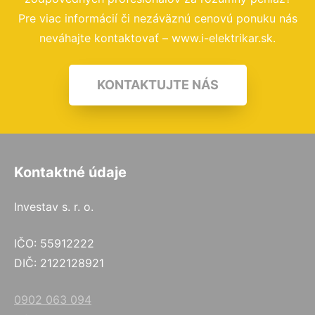
Pre viac informácií či nezáväznú cenovú ponuku nás
neváhajte kontaktovať – www.i-elektrikar.sk.
KONTAKTUJTE NÁS
Kontaktné údaje
Investav s. r. o.
IČO: 55912222
DIČ: 2122128921
0902 063 094