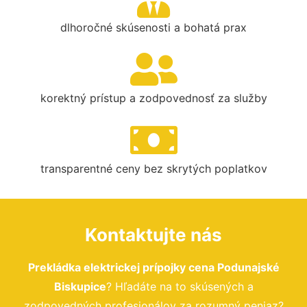
dlhoročné skúsenosti a bohatá prax
korektný prístup a zodpovednosť za služby
transparentné ceny bez skrytých poplatkov
Kontaktujte nás
Prekládka elektrickej prípojky cena Podunajské
Biskupice
? Hľadáte na to skúsených a
zodpovedných profesionálov za rozumný peniaz?