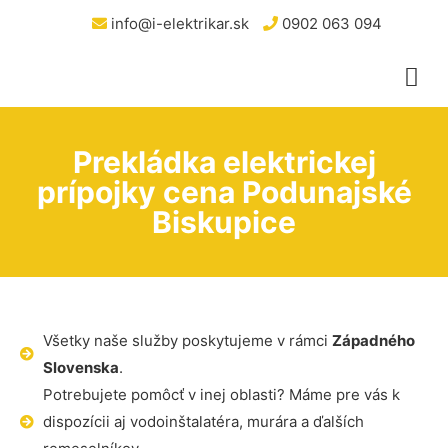
info@i-elektrikar.sk
0902 063 094
Prekládka elektrickej
prípojky cena Podunajské
Biskupice
Všetky naše služby poskytujeme v rámci
Západného
Slovenska
.
Potrebujete pomôcť v inej oblasti? Máme pre vás k
dispozícii aj vodoinštalatéra, murára a ďalších