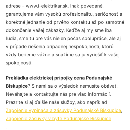
adrese – www.i-elektrikar.sk. Inak povedané,
garantujeme vám vysokú profesionalitu, serióznosť a
korektné jednanie od prvého kontaktu až po samotné
dokončenie vašej zákazky. Keďže aj my sme iba
ľudia, sme tu pre vás nielen počas spolupráce, ale aj
v prípade riešenia prípadnej nespokojnosti, ktorú
vždy berieme vážne a snažíme sa ju vyriešiť k vašej
spokojnosti.
Prekládka elektrickej prípojky cena Podunajské
Biskupice
? S nami sa o výsledok nemusíte obávať.
Neváhajte a kontaktujte nás pre viac informácií.
Prezrite si aj ďalšie naše služby, ako napríklad
Zapojenie vypínača a zásuvky Podunajské Biskupice
,
Zapojenie zásuvky v byte Podunajské Biskupice
.