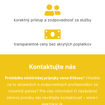
korektný prístup a zodpovednosť za služby
transparentné ceny bez skrytých poplatkov
Kontaktujte nás
Prekládka elektrickej prípojky cena Kittsee
? Hľadáte
na to skúsených a zodpovedných profesionálov za
rozumný peniaz? Pre viac informácií či nezáväznú
cenovú ponuku nás neváhajte kontaktovať – www.i-
elektrikar.sk.