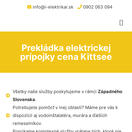
info@i-elektrikar.sk
0902 063 094
Prekládka elektrickej
prípojky cena Kittsee
Všetky naše služby poskytujeme v rámci
Západného
Slovenska
.
Potrebujete pomôcť v inej oblasti? Máme pre vás k
dispozícii aj vodoinštalatéra, murára a ďalších
remeselníkov.
Ponúkame komplexné služby vrátane tých, ktoré nie