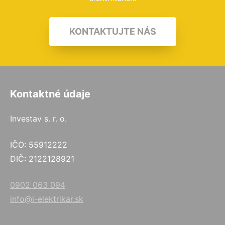
KONTAKTUJTE NÁS
Kontaktné údaje
Investav s. r. o.
IČO: 55912222
DIČ: 2122128921
0902 063 094
info@i-elektrikar.sk