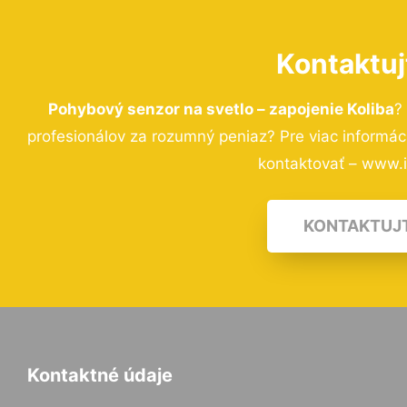
Kontaktuj
Pohybový senzor na svetlo – zapojenie Koliba
?
profesionálov za rozumný peniaz? Pre viac informá
kontaktovať – www.i-
KONTAKTUJ
Kontaktné údaje