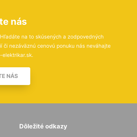
te nás
 Hľadáte na to skúsených a zodpovedných
cií či nezáväznú cenovú ponuku nás neváhajte
elektrikar.sk.
TE NÁS
Dôležité odkazy