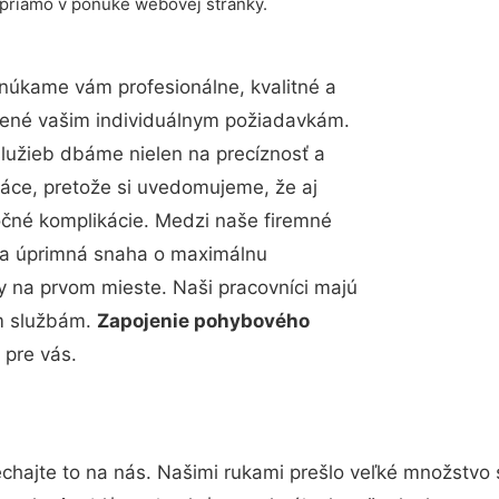
 priamo v ponuke webovej stránky.
núkame vám profesionálne, kvalitné a
bené vašim individuálnym požiadavkám.
 služieb dbáme nielen na precíznosť a
ráce, pretože si uvedomujeme, že aj
čné komplikácie. Medzi naše firemné
up a úprimná snaha o maximálnu
y na prvom mieste. Naši pracovníci majú
im službám.
Zapojenie pohybového
 pre vás.
chajte to na nás. Našimi rukami prešlo veľké množstvo