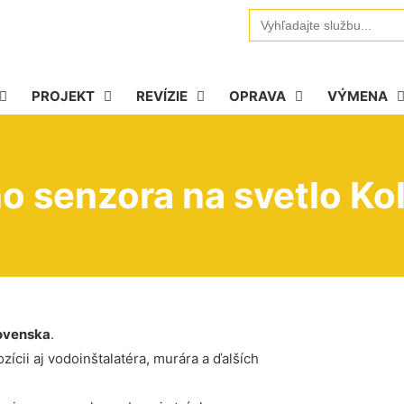
Search
for:
PROJEKT
REVÍZIE
OPRAVA
VÝMENA
 senzora na svetlo Kol
ovenska
.
ícii aj vodoinštalatéra, murára a ďalších