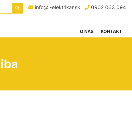
Search Button
info@i-elektrikar.sk
0902 063 094
O NÁS
KONTAKT
iba