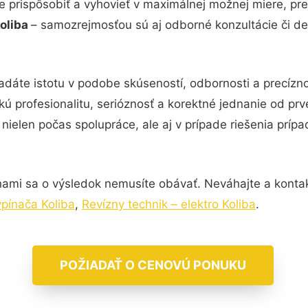
e prispôsobiť a vyhovieť v maximálnej možnej miere, pre
Koliba
– samozrejmosťou sú aj odborné konzultácie či det
adáte istotu v podobe skúseností, odbornosti a precízn
kú profesionalitu, serióznosť a korektné jednanie od p
nielen počas spolupráce, ale aj v prípade riešenia príp
nami sa o výsledok nemusíte obávať. Neváhajte a kontaktuj
ypínača Koliba
,
Revízny technik – elektro Koliba
.
POŽIADAŤ O CENOVÚ PONUKU