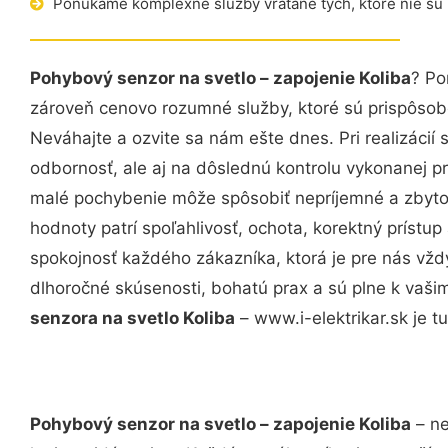
Ponúkame komplexné služby vrátane tých, ktoré nie sú
Pohybový senzor na svetlo – zapojenie Koliba
? Po
zároveň cenovo rozumné služby, ktoré sú prispôso
Neváhajte a ozvite sa nám ešte dnes. Pri realizácií
odbornosť, ale aj na dôslednú kontrolu vykonanej p
malé pochybenie môže spôsobiť nepríjemné a zbyto
hodnoty patrí spoľahlivosť, ochota, korektný príst
spokojnosť každého zákazníka, ktorá je pre nás vžd
dlhoročné skúsenosti, bohatú prax a sú plne k vaš
senzora na svetlo Koliba
– www.i-elektrikar.sk je tu
Pohybový senzor na svetlo – zapojenie Koliba
– ne