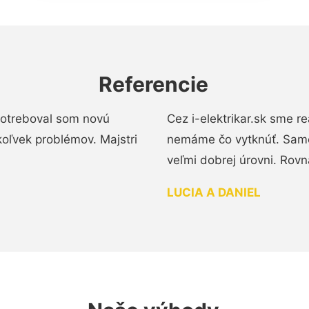
Referencie
 Potreboval som novú
Cez i-elektrikar.sk sme 
koľvek problémov. Majstri
nemáme čo vytknúť. Samot
veľmi dobrej úrovni. Rovn
LUCIA A DANIEL